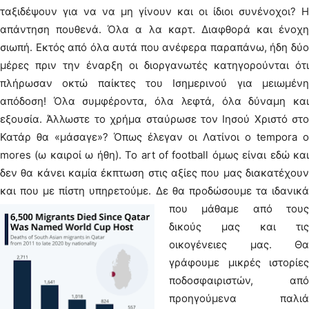
ταξιδέψουν για να να μη γίνουν και οι ίδιοι συνένοχοι? Η
απάντηση πουθενά. Όλα α λα καρτ. Διαφθορά και ένοχη
σιωπή. Εκτός από όλα αυτά που ανέφερα παραπάνω, ήδη δύο
μέρες πριν την έναρξη οι διοργανωτές κατηγορούνται ότι
πλήρωσαν οκτώ παίκτες του Ισημερινού για μειωμένη
απόδοση! Όλα συμφέροντα, όλα λεφτά, όλα δύναμη και
εξουσία. Άλλωστε το χρήμα σταύρωσε τον Ιησού Χριστό στο
Κατάρ θα «μάσαγε»? Όπως έλεγαν οι Λατίνοι o tempora o
mores (ω καιροί ω ήθη). Το art of football όμως είναι εδώ και
δεν θα κάνει καμία έκπτωση στις αξίες που μας διακατέχουν
και που με πίστη υπηρετούμε.
Δε θα προδώσουμε τα ιδανικ
που μάθαμε από τους
δικούς μας και τις
οικογένειες μας. Θα
γράφουμε μικρές ιστορίες
ποδοσφαιριστών, από
προηγούμενα παλιά