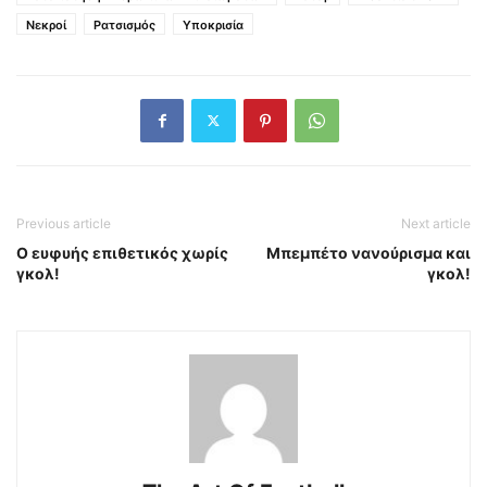
Νεκροί
Ρατσισμός
Υποκρισία
Previous article
Next article
Ο ευφυής επιθετικός χωρίς
Μπεμπέτο νανούρισμα και
γκολ!
γκολ!