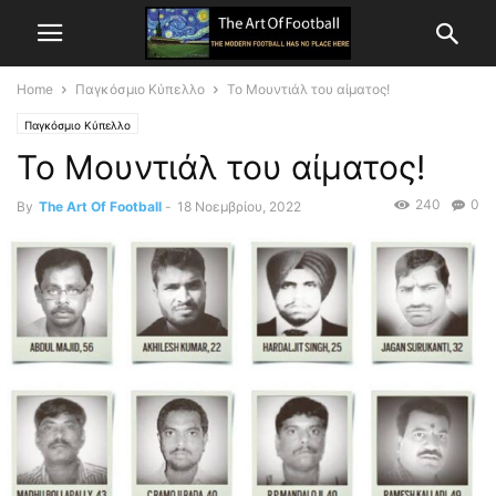
Home
Παγκόσμιο Κύπελλο
Το Μουντιάλ του αίματος!
Παγκόσμιο Κύπελλο
Το Μουντιάλ του αίματος!
240
0
By
The Art Of Football
-
18 Νοεμβρίου, 2022