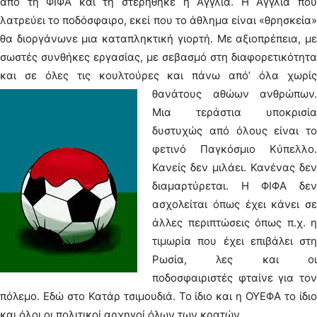
από τη ΦΙΦΑ και τη στερήθηκε η Αγγλία. Η Αγγλία που
λατρεύει το ποδόσφαιρο, εκεί που το άθλημα είναι «θρησκεία»
θα διοργάνωνε μια καταπληκτική γιορτή. Με αξιοπρέπεια, με
σωστές συνθήκες εργασίας, με σεβασμό στη διαφορετικότητα
και σε όλες τις κουλτούρες και πάνω από’ όλα χωρίς
θανάτους αθώων ανθρώπων.
Μια τεράστια υποκρισία
δυστυχώς από όλους είναι το
φετινό Παγκόσμιο Κύπελλο.
Κανείς δεν μιλάει. Κανένας δεν
διαμαρτύρεται. Η ΦΙΦΑ δεν
ασχολείται όπως έχει κάνει σε
άλλες περιπτώσεις όπως π.χ. η
τιμωρία που έχει επιβάλει στη
Ρωσία, λες και οι
ποδοσφαιριστές φταίνε για τον
πόλεμο. Εδώ στο Κατάρ τσιμουδιά. Το ίδιο και η ΟΥΕΦΑ το ίδιο
και όλοι οι πολιτικοί αρχηγοί όλων των κρατών.