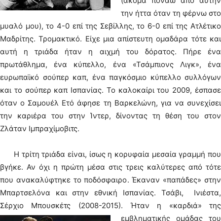
(ακόμα πονάω από αυτήν
την ήττα όταν τη φέρνω στο
μυαλό μου), το 4-0 επί της Σεβίλλης, το 6-0 επί της Ατλέτικο
Μαδρίτης. Τρομακτικό. Είχε μια απίστευτη ομαδάρα τότε και
αυτή η τριάδα ήταν η αιχμή του δόρατος. Πήρε ένα
πρωτάθλημα, ένα κύπελλο, ένα «Τσάμπιονς Λιγκ», ένα
ευρωπαϊκό σούπερ καπ, ένα παγκόσμιο κύπελλο συλλόγων
και το σούπερ καπ Ισπανίας. Το καλοκαίρι του 2009, έσπασε
όταν ο Σαμουέλ Ετό άφησε τη Βαρκελώνη, για να συνεχίσει
την καριέρα του στην Ίντερ, δίνοντας τη θέση του στον
Ζλάταν Ιμπραχίμοβιτς.
Η τρίτη τριάδα είναι, ίσως η κορυφαία μεσαία γραμμή που
βγήκε. Αν όχι η πρώτη μέσα στις τρεις καλύτερες από τότε
που ανακαλύφτηκε το ποδόσφαιρο. Έκαναν «παπάδες» στην
Μπαρτσελόνα και στην εθνική Ισπανίας. Τσάβι, Ινιέστα,
Σέρχιο Μπουσκέτς (2008-2015).
Ήταν η «καρδιά» τη
εμβληματικής ομάδας του