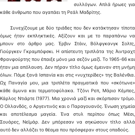
συλλόγων. Απλά ήρωες για
κάθε άνθρωπο που αγαπάει τη Ρεάλ Μαδρίτης.
Συνεχίζουμε με δύο τριάδες που δεν κατάκτησαν τίποτα
όμως ήταν εκπληκτικές. Αξίζουν και με το παραπάνω να
μπουν στο άρθρο μας. Έρβιν Στάιν, Βόλφγκανγκ Σολτς,
Γιούργκεν Γκραμπόφσκι. Η απίστευτη τριπλάτα της Άιντραχτ
Φρανφούρτης που έπαιξε μόνο μια σεζόν μαζί. Το 1965-66 και
ήταν μια απόλαυση. Δεν πήραν τίτλο όμως έμειναν στη μνήμη
όλων. Πάμε ξανά Ισπανία και στις «νυχτερίδες» της Βαλένθια.
Ωχ Παναγία μου, μια τριπλέτα πραγματικά που «σκότωνε»
κάθε άμυνα και τερματοφύλακα. Τζόνι Ρεπ, Μάριο Κέμπες,
Κάρλος Ντιάρτε (1977). Μια χρονιά μαζί και σκόρπισαν τρόμο.
Ο Ολλανδός, ο Αργεντινός και ο Παραγουανός. Ένωση χημεία
και αποτέλεσμα μαγεία. Ένα στυλ περίπου όπως Μέσι,
Σουάρες, Νεϊμάρ. Δεν μπόρεσαν να σηκώσουν τίτλο αλλά
αυτό δεν αλλάζει το θέαμα που πρόσφεραν στους οπαδούς.