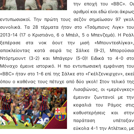
την εποχή του «BBC». Οι
αριθμοί και εδώ είναι άκρως
εντυπωσιακοί. Την πρώτη τους σεζόν σημείωσαν 97 γκολ
συνολικά. Τα 28 τέρματα ήταν στο «Τσάμπιονς Λιγκ» του
2013-14 (17 ο Κριστιάνο, 6 ο Μπέιλ, 5 ο Μπενζεμά). Η Ρεάλ
ξεπέρασε στα νοκ άουτ την μισή «Μπουντεσλίγκα»,
αποκλείοντας κατά σειρά τις Σάλκε (9-2), Μπορούσια
Ντόρτμουντ (3-2) και Μπάγερν (5-0)! Ειδικά το 4-0 στο
Μόναχο έμεινε ιστορικό. Η πιο εντυπωσιακή εμφάνιση του
«BBC» ήταν στο 1-6 επί της Σάλκε στο «Γκέλζενκιρχεν», εκεί
όπου ο καθένας τους πέτυχε από δύο γκολ!
Στον τελικό τη
Λισαβώνας, οι «μερένγκες»
έμειναν ζωντανοί με την
κεφαλιά του Ράμος στις
καθυστερήσεις και στην
παράταση υπέταξαν
εύκολα 4-1 την Ατλέτικο, με