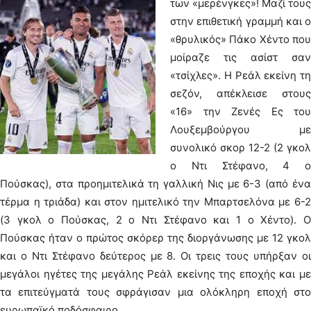
των «μερένγκες»!
Μαζί τους
στην επιθετική γραμμή και ο
«θρυλικός» Πάκο Χέντο που
μοίραζε τις ασίστ σαν
«τσίχλες». Η Ρεάλ εκείνη τη
σεζόν, απέκλεισε στους
«16» την Ζενές Ες του
Λουξεμβούργου με
συνολικό σκορ 12-2 (2 γκολ
ο Ντι Στέφανο, 4 ο
Πούσκας), στα προημιτελικά τη γαλλική Νις με 6-3 (από ένα
τέρμα η τριάδα) και στον ημιτελικό την Μπαρτσελόνα με 6-2
(3 γκολ ο Πούσκας, 2 ο Ντι Στέφανο και 1 ο Χέντο). Ο
Πούσκας ήταν ο πρώτος σκόρερ της διοργάνωσης με 12 γκολ
και ο Ντι Στέφανο δεύτερος με 8. Οι τρεις τους υπήρξαν οι
μεγάλοι ηγέτες της μεγάλης Ρεάλ εκείνης της εποχής και με
τα επιτεύγματά τους σφράγισαν μια ολόκληρη εποχή στο
ευρωπαϊκό ποδόσφαιρο.