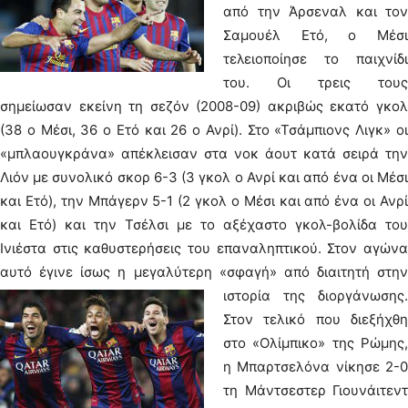
από την Άρσεναλ και τον
Σαμουέλ Ετό, ο Μέσι
τελειοποίησε το παιχνίδι
του. Οι τρεις τους
σημείωσαν εκείνη τη σεζόν (2008-09) ακριβώς εκατό γκολ
(38 ο Μέσι, 36 ο Ετό και 26 ο Ανρί). Στο «Τσάμπιονς Λιγκ» οι
«μπλαουγκράνα» απέκλεισαν στα νοκ άουτ κατά σειρά την
Λιόν με συνολικό σκορ 6-3 (3 γκολ ο Ανρί και από ένα οι Μέσι
και Ετό), την Μπάγερν 5-1 (2 γκολ ο Μέσι και από ένα οι Ανρί
και Ετό) και την Τσέλσι με το αξέχαστο γκολ-βολίδα του
Ινιέστα στις καθυστερήσεις του επαναληπτικού. Στον αγώνα
αυτό έγινε ίσως η μεγαλύτερη «σφαγή» από διαιτητή στην
ιστορία της διοργάνωσης.
Στον τελικό που διεξήχθη
στο «Ολίμπικο» της Ρώμης,
η Μπαρτσελόνα νίκησε 2-0
τη Μάντσεστερ Γιουνάιτεντ