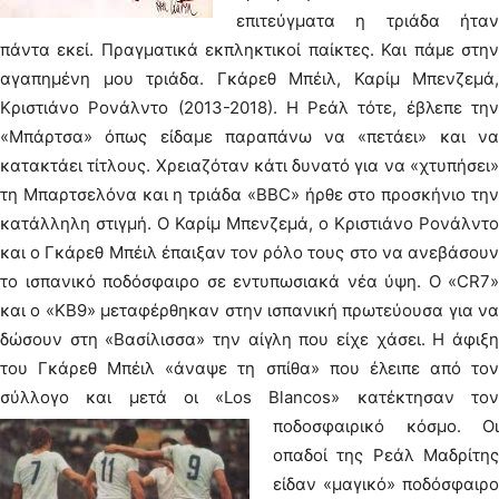
επιτεύγματα η τριάδα ήταν
πάντα εκεί. Πραγματικά εκπληκτικοί παίκτες. Και πάμε στην
αγαπημένη μου τριάδα. Γκάρεθ Μπέιλ, Καρίμ Μπενζεμά,
Κριστιάνο Ρονάλντο (2013-2018). Η Ρεάλ τότε, έβλεπε την
«Μπάρτσα» όπως είδαμε παραπάνω να «πετάει» και να
κατακτάει τίτλους. Χρειαζόταν κάτι δυνατό για να «χτυπήσει»
τη Μπαρτσελόνα και η τριάδα «BBC» ήρθε στο προσκήνιο την
κατάλληλη στιγμή. Ο Καρίμ Μπενζεμά, ο Κριστιάνο Ρονάλντο
και ο Γκάρεθ Μπέιλ έπαιξαν τον ρόλο τους στο να ανεβάσουν
το ισπανικό ποδόσφαιρο σε εντυπωσιακά νέα ύψη. Ο «CR7»
και ο «KB9» μεταφέρθηκαν στην ισπανική πρωτεύουσα για να
δώσουν στη «Βασίλισσα» την αίγλη που είχε χάσει. Η άφιξη
του Γκάρεθ Μπέιλ «άναψε τη σπίθα» που έλειπε από τον
σύλλογο και μετά οι «Los Blancos» κατέκτησαν τον
ποδοσφαιρικό κόσμο.
Οι
οπαδοί της Ρεάλ Μαδρίτης
είδαν «μαγικό» ποδόσφαιρο