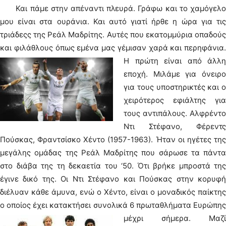
Και πάμε στην απέναντι πλευρά. Γράφω και το χαμόγελο
μου είναι στα ουράνια. Και αυτό γιατί ήρθε η ώρα για τις
τριάδεςς της Ρεάλ Μαδρίτης. Αυτές που εκατομμύρια οπαδούς
και φιλάθλους όπως εμένα μας γέμισαν χαρά και περηφάνια.
Η πρώτη είναι από άλλη
εποχή. Μιλάμε για όνειρο
για τους υποστηρικτές και ο
χειρότερος εφιάλτης για
τους αντιπάλους. Αλφρέντο
Ντι Στέφανο, Φέρεντς
Πούσκας, Φραντσίσκο Χέντο (1957-1963). Ήταν οι ηγέτες της
μεγάλης ομάδας της Ρεάλ Μαδρίτης που σάρωσε τα πάντα
στο διάβα της τη δεκαετία του ‘50. Ότι βρήκε μπροστά της
έγινε δικό της. Οι Ντι Στέφανο και Πούσκας στην κορυφή
διέλυαν κάθε άμυνα, ενώ ο Χέντο, είναι ο μοναδικός παίκτης
ο οποίος έχει κατακτήσει συνολικά 6 πρωταθλήματα Ευρώπης
μέχρι σήμερα.
Μαζί