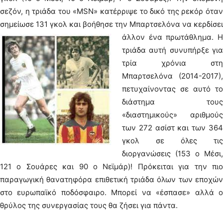
σεζόν, η τριάδα του «MSN» κατέρριψε το δικό της ρεκόρ όταν
σημείωσε 131 γκολ και βοήθησε την Μπαρτσελόνα να κερδίσει
άλλον ένα πρωτάθλημα.
Η
τριάδα αυτή συνυπήρξε για
τρία χρόνια στη
Μπαρτσελόνα (2014-2017),
πετυχαίνοντας σε αυτό το
διάστημα τους
«διαστημικούς» αριθμούς
των 272 ασίστ και των 364
γκολ σε όλες τις
διοργανώσεις (153 ο Μέσι,
121 ο Σουάρες και 90 ο Νεϊμάρ)! Πρόκειται για την πιο
παραγωγική θανατηφόρα επιθετική τριάδα όλων των εποχών
στο ευρωπαϊκό ποδόσφαιρο. Μπορεί να «έσπασε» αλλά ο
θρύλος της συνεργασίας τους θα ζήσει για πάντα.