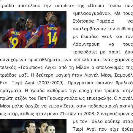
τριάδα αποτέλεσε την «καρδιά» της «Dream Team» των
«μπλαουγκράνα».
Με τους
Στόιτσκοφ-Ρομάριο να
αναλαμβάνουν την επίθεση
με δεκάδες γκολ και τον
Λάουντρουπ να τους
τροφοδοτεί με ασίστ. Δύο
συνεχόμενα πρωταθλήματα, ένα κύπελλο και ένας χαμένος
τελικός «Τσάμπιονς Λιγκ» από τη Μίλαν ο απολογισμός της
τριάδας μαζί. Η δεύτερη μαγική ήταν Λιονέλ Μέσι, Σαμουέλ
Ετό, Τιερί Ανρί (2007-2009). Πραγματικά έκαναν θρυλικά
πράγματα. Η τριάδα καθόρισε την εποχή του τρεμπλ, στην
πρώτη σεζόν του Πεπ Γκουαρντιόλα ως επικεφαλής. Ο Λιονέλ
Μέσι μόλις άρχιζε να εμφανίζεται στην ποδοσφαιρική σκηνή
ως σταρ, καθώς ήταν μόνο 21 ετών το 2008.
Συνεργαζόμενος
με τον Γάλλο σούπερ σταρ
Τιερί Ανρί που είχε έρθει