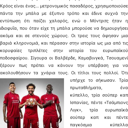
Κρόος είναι ένας… μετρονομικός πασαδόρος, χρησιμοποιούσε
πάντα την μπάλα με έξυπνο τρόπο και έδινε συχνά την
εντύπωση ότι παίζει χαλαρός, ενώ ο Μόντριτς ήταν η
ιδιοφυΐα, που όταν είχε τη μπάλα μπορούσε να δημιουργήσει
ακόμα και σε στενούς χώρους. Οι τρεις τους άφησαν μια
βαριά κληρονομιά, και πέρασαν στην ιστορία ως μια από τις
κορυφαίες τριπλέτες στην ιστορία του ευρωπαϊκού
ποδοσφαίρου. Σίγουρα οι Βαλβέρδε, Καμαβινγκά, Τσουαμενί
ξέρουν πως πρέπει να κάνουν την υπέρβαση για να
ακολουθήσουν τα χνάρια τους.
Οι τίτλοι τους πολλοί. Ότι
υπήρχε το σήκωσαν. Τρία
πρωταθλήματα, ένα
κύπελλο, τρία σούπερ καπ
Ισπανίας, πέντε «Τσάμπιονς
Λιγκ», τρία ευρωπαϊκά
σούπερ καπ και πέντε
παγκόσμια κύπελλα