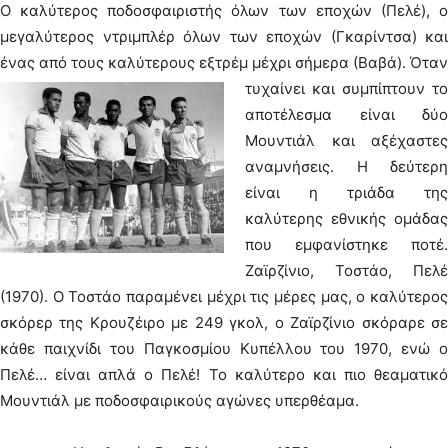
Ο καλύτερος ποδοσφαιριστής όλων των εποχών (Πελέ), ο
μεγαλύτερος ντριμπλέρ όλων των εποχών (Γκαρίντσα) και
ένας από τους καλύτερους εξτρέμ μέχρι σήμερα (Βαβά).
Όταν
τυχαίνει και συμπίπτουν το
αποτέλεσμα είναι δύο
Μουντιάλ και αξέχαστες
αναμνήσεις. Η δεύτερη
είναι η τριάδα της
καλύτερης εθνικής ομάδας
που εμφανίστηκε ποτέ.
Ζαϊρζίνιο, Τοστάο, Πελέ
(1970). Ο Τοστάο παραμένει μέχρι τις μέρες μας, ο καλύτερος
σκόρερ της Κρουζέιρο με 249 γκολ, ο Ζαϊρζίνιο σκόραρε σε
κάθε παιχνίδι του Παγκοσμίου Κυπέλλου του 1970, ενώ ο
Πελέ… είναι απλά ο Πελέ! Το καλύτερο και πιο θεαματικό
Μουντιάλ με ποδοσφαιρικούς αγώνες υπερθέαμα.