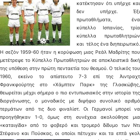
κατέκτησαν ότι υπήρχε και
δεν υπήρχε. Έξι
πρωταθλήματα, ένα
κύπελλο Ισπανίας, τρία
κύπελλα πρωταθλητριών
και τέλος ένα διηπειρωτικό.
Η σεζόν 1959-60 ήταν η κορύφωση μιας Ρεάλ Μαδρίτης που
μετέτρεψε το Κύπελλο Πρωταθλητριών σε αποκλειστικά δική
της υπόθεση στην πρώτη πενταετία του θεσμού. Ο τελικός του
1960, εκείνο το απίστευτο 7-3 επί της Άιντραχτ
Φρανκφούρτης στο «Χάμπτεν Παρκ» της Γλασκώβης,
θεωρείται μέχρι σήμερα ο πιο εντυπωσιακός στην ιστορία της
διοργάνωσης, ο μοναδικός με διψήφιο συνολικό αριθμό
τερμάτων από τις δυο φιναλίστ. Οι Γερμανοί μπορεί να
προηγήθηκαν 1-0, όμως στη συνέχεια ακολούθησε μια
«καταιγίδα» από το φοβερό και τρομερό δίδυμο των Ντι
Στέφανο και Πούσκας, οι οποίοι πέτυχαν και τα επτά γκολ