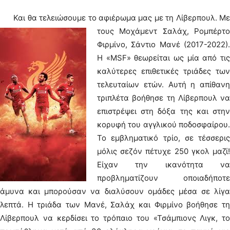
Και θα τελειώσουμε το αφιέρωμα μας με τη Λίβερπουλ.
Μ
τους Μοχάμεντ Σαλάχ, Ρομπέρτο
Φιρμίνο, Σάντιο Μανέ (2017-2022).
Η «MSF» θεωρείται ως μία από τις
καλύτερες επιθετικές τριάδες των
τελευταίων ετών. Αυτή η απίθανη
τριπλέτα βοήθησε τη Λίβερπουλ να
επιστρέψει στη δόξα της και στην
κορυφή του αγγλικού ποδοσφαίρου.
Το εμβληματικό τρίο, σε τέσσερις
μόλις σεζόν πέτυχε 250 γκολ μαζί!
Είχαν την ικανότητα να
προβληματίζουν οποιαδήποτε
άμυνα και μπορούσαν να διαλύσουν ομάδες μέσα σε λίγα
λεπτά. Η τριάδα των Μανέ, Σαλάχ και Φιρμίνο βοήθησε τη
Λίβερπουλ να κερδίσει το τρόπαιο του «Τσάμπιονς Λιγκ, το