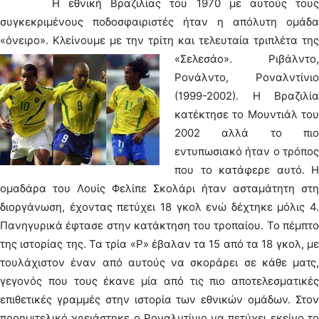
Η εθνική Βραζιλίας του 1970 με αυτούς τους
συγκεκριμένους ποδοσφαιριστές ήταν η απόλυτη ομάδα
«όνειρο». Κλείνουμε με την τρίτη και τελευταία τριπλέτα της
«Σελεσάο».
Ριβάλντο,
Ρονάλντο, Ροναλντίνιο
(1999-2002). Η Βραζιλία
κατέκτησε το Μουντιάλ του
2002 αλλά το πιο
εντυπωσιακό ήταν ο τρόπος
που το κατάφερε αυτό. Η
ομαδάρα του Λουίς Φελίπε Σκολάρι ήταν ασταμάτητη στη
διοργάνωση, έχοντας πετύχει 18 γκολ ενώ δέχτηκε μόλις 4.
Πανηγυρικά έφτασε στην κατάκτηση του τροπαίου. Το πέμπτο
της ιστορίας της. Τα τρία «Ρ» έβαλαν τα 15 από τα 18 γκολ, με
τουλάχιστον έναν από αυτούς να σκοράρει σε κάθε ματς,
γεγονός που τους έκανε μία από τις πιο αποτελεσματικές
επιθετικές γραμμές στην ιστορία των εθνικών ομάδων. Στον
προημιτελικό χρειάστηκε ο Ροναλντίνιο να πετύχει εκείνο το