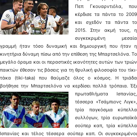
Πεπ Γκουαρντιόλα, που
κέρδισε τα πάντα το 2009
και σχεδόν τα πάντα το
2015. Στην ακμή τους, η
συγκεκριμένη μεσαία
γραμμή ήταν τόσο δυναμική και δημιουργική που ήταν η
κινητήρια δύναμη πίσω από την επίθεση της Μπαρτσελόνα. Το
μεγάλο όραμα και οι περαστικές ικανότητες αυτών των τριών
παικτών έθεσαν τις βάσεις για τη θρυλική φιλοσοφία του τίκι-
τάκα (tiki-taka) που θαύμαζε όλος ο κόσμος. Η τριάδα
βοήθησε την Μπαρτσελόνα να κερδίσει πολλά τρόπαια.
Έξι
πρωταθλήματα Ισπανίας,
τέσσερα «Τσάμπιονς Λιγκ»,
τρία παγκόσμια κύπελλα
συλλόγων, τρία ευρωπαϊκά
σούπερ καπ, τρία κύπελλα
Ισπανίας και τέλος τέσσερα σούπερ καπ. Οι συγκεκριμένοι