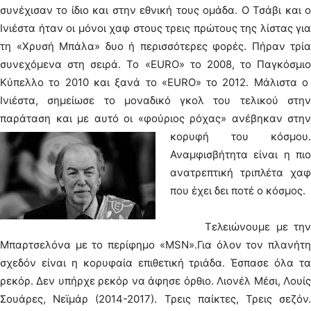
συνέχισαν το ίδιο και στην εθνική τους ομάδα. Ο Τσάβι και ο
Ινιέστα ήταν οι μόνοι χαφ στους τρεις πρώτους της λίστας για
τη «Χρυσή Μπάλα» δυο ή περισσότερες φορές. Πήραν τρία
συνεχόμενα στη σειρά. Το «EURO» το 2008, το Παγκόσμιο
Κύπελλο το 2010 και ξανά το «EURO» το 2012. Μάλιστα ο
Ινιέστα, σημείωσε το μοναδικό γκολ του τελικού στην
παράταση και με αυτό οι «φούριος ρόχας» ανέβηκαν στην
κορυφή του κόσμου.
Αναμφισβήτητα είναι η πιο
ανατρεπτική τριπλέτα χαφ
που έχει δει ποτέ ο κόσμος.
Τελειώνουμε με την
Μπαρτσελόνα με το περίφημο «MSN».Για όλον τον πλανήτη
σχεδόν είναι η κορυφαία επιθετική τριάδα. Έσπασε όλα τα
ρεκόρ. Δεν υπήρχε ρεκόρ να άφησε όρθιο. Λιονέλ Μέσι, Λουίς
Σουάρες, Νεϊμάρ (2014-2017). Τρεις παίκτες, Τρεις σεζόν.