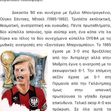
Δεκαετία ’80 και συνέχεια με Εμίλιο Μπουτραγκένιο,
Ούγκο Σάντσες, Μίτσελ (1985-1992). Τριπλέτα εκπληκτική,
θεαματική, ανατρεπτική και ουσιώδες. Πέντε πρωταθλήματα,
δύο κύπελλα Ισπανίας, τρία σούπερ καπ, ένα κόπα ντε λα
λίγκα και τέλος τα δύο συνεχόμενα κύπελλα ΟΥΕΦΑ με τις
μυθικές ανατροπές στο «Σαντιάγκο Μπερναμπέου».
Το 198
έχασε με 3-0 στις Βρυξέλλες
από την Άντερλεχτ αλλά στην
Μαδρίτη έγινε η ανατροπή με το
εκκωφαντικό 6-1. Την επόμενη
σεζόν έχασε με 5-1 στη
Γερμανία από την Γκλάντμπαχ
όμως στην ισπανική
πρωτεύουσα το γήπεδο έγειρε
επικίνδυνα. Τελικό σκορ 4-0 και
πρόκριση. Σε όλα αυτά τα