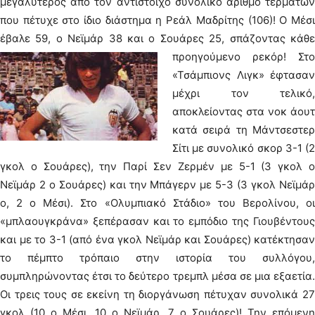
μεγαλύτερος από τον αντίστοιχο συνολικό αριθμό τερμάτων
που πέτυχε στο ίδιο διάστημα η Ρεάλ Μαδρίτης (106)! Ο Μέσι
έβαλε 59, ο Νεϊμάρ 38 και ο Σουάρες 25, σπάζοντας κάθε
προηγούμενο ρεκόρ!
Στο
«Τσάμπιονς Λιγκ» έφτασαν
μέχρι τον τελικό,
αποκλείοντας στα νοκ άουτ
κατά σειρά τη Μάντσεστερ
Σίτι με συνολικό σκορ 3-1 (2
γκολ ο Σουάρες), την Παρί Σεν Ζερμέν με 5-1 (3 γκολ ο
Νεϊμάρ 2 ο Σουάρες) και την Μπάγερν με 5-3 (3 γκολ Νεϊμάρ
ο, 2 ο Μέσι). Στο «Ολυμπιακό Στάδιο» του Βερολίνου, οι
«μπλαουγκράνα» ξεπέρασαν και το εμπόδιο της Γιουβέντους
και με το 3-1 (από ένα γκολ Νεϊμάρ και Σουάρες) κατέκτησαν
το πέμπτο τρόπαιο στην ιστορία του συλλόγου,
συμπληρώνοντας έτσι το δεύτερο τρεμπλ μέσα σε μια εξαετία.
Οι τρεις τους σε εκείνη τη διοργάνωση πέτυχαν συνολικά 27
γκολ (10 ο Μέσι, 10 ο Νεϊμάρ, 7 ο Σουάρες)! Την επόμενη