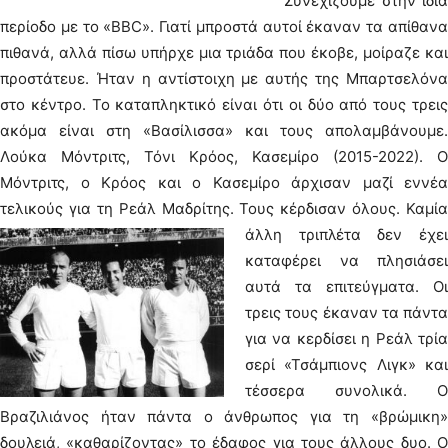
Συνεχίζουμε στην ίδια
περίοδο με το «BBC». Γιατί μπροστά αυτοί έκαναν τα απίθανα
πιθανά, αλλά πίσω υπήρχε μια τριάδα που έκοβε, μοίραζε και
προστάτευε. Ήταν η αντίστοιχη με αυτής της Μπαρτσελόνα
στο κέντρο. Το καταπληκτικό είναι ότι οι δύο από τους τρεις
ακόμα είναι στη «Βασίλισσα» και τους απολαμβάνουμε.
Λούκα Μόντριτς, Τόνι Κρόος, Κασεμίρο (2015-2022). Ο
Μόντριτς, ο Κρόος και ο Κασεμίρο άρχισαν μαζί εννέα
τελικούς για τη Ρεάλ Μαδρίτης.
Τους κέρδισαν όλους. Καμία
άλλη τριπλέτα δεν έχει
καταφέρει να πλησιάσει
αυτά τα επιτεύγματα. Οι
τρεις τους έκαναν τα πάντα
για να κερδίσει η Ρεάλ τρία
σερί «Τσάμπιονς Λιγκ» και
τέσσερα συνολικά. Ο
Βραζιλιάνος ήταν πάντα ο άνθρωπος για τη «βρώμικη»
δουλειά, «καθαρίζοντας» το έδαφος για τους άλλους δυο. Ο