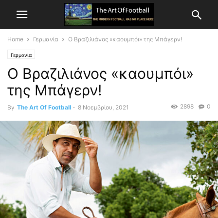
Home
Γερμανία
Ο Βραζιλιάνος «καουμπόι» της Μπάγερν!
Γερμανία
Ο Βραζιλιάνος «καουμπόι»
της Μπάγερν!
2898
0
By
The Art Of Football
-
8 Νοεμβρίου, 2021