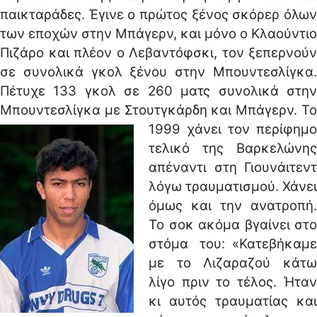
παικταράδες. Έγινε ο πρώτος ξένος σκόρερ όλων
των εποχών στην Μπάγερν, και μόνο ο Κλαούντιο
Πιζάρο και πλέον ο Λεβαντόφσκι, τον ξεπερνούν
σε συνολικά γκολ ξένου στην Μπουντεσλίγκα.
Πέτυχε 133 γκολ σε 260 ματς συνολικά στην
Μπουντεσλίγκα με Στουτγκάρδη και Μπάγερν.
Το
1999 χάνει τον περίφημο
τελικό της Βαρκελώνης
απέναντι στη Γιουνάιτεντ
λόγω τραυματισμού. Χάνει
όμως και την ανατροπή.
Το σοκ ακόμα βγαίνει στο
στόμα του׃ «Κατεβήκαμε
με το Λιζαραζού κάτω
λίγο πριν το τέλος. Ήταν
κι αυτός τραυματίας και