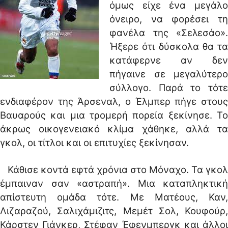
όμως είχε ένα μεγάλο
όνειρο, να φορέσει τη
φανέλα της «Σελεσάο».
Ήξερε ότι δύσκολα θα τα
κατάφερνε αν δεν
πήγαινε σε μεγαλύτερο
σύλλογο. Παρά το τότε
ενδιαφέρον της Άρσεναλ, ο Έλμπερ πήγε στους
Βαυαρούς και μια τρομερή πορεία ξεκίνησε. Το
άκρως οικογενειακό κλίμα χάθηκε, αλλά τα
γκολ, οι τίτλοι και οι επιτυχίες ξεκίνησαν.
Κάθισε κοντά εφτά χρόνια στο Μόναχο. Τα γκολ
έμπαιναν σαν «αστραπή». Μια καταπληκτική
απίστευτη ομάδα τότε. Με Ματέους, Καν,
Λιζαραζού, Σαλιχάμιζιτς, Μεμέτ Σολ, Κουφούρ,
Κάρστεν Γιάνκερ, Στέφαν Έφενμπεργκ και άλλοι