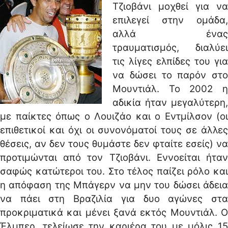
Τζιοβάνι μοχθεί για να
επιλεγεί στην ομάδα,
αλλά ένας
τραυματισμός, διαλύει
τις λίγες ελπίδες του για
να δώσει το παρόν στο
Μουντιάλ. Το 2002 η
αδικία ήταν μεγαλύτερη,
με παίκτες όπως ο Λουιζάο και ο Εντμίλσον (οι
επιθετικοί και όχι οι συνονόματοί τους σε άλλες
θέσεις, αν δεν τους θυμάστε δεν φταίτε εσείς) να
προτιμώνται από τον Τζιοβάνι. Εννοείται ήταν
σαφώς κατώτεροι του. Στο τέλος παίζει ρόλο και
η απόφαση της Μπάγερν να μην του δώσει άδεια
να πάει στη Βραζιλία για δυο αγώνες στα
προκριματικά και μένει ξανά εκτός Μουντιάλ. Ο
Έλμπερ, τελείωσε την καριέρα του με μόλις 15