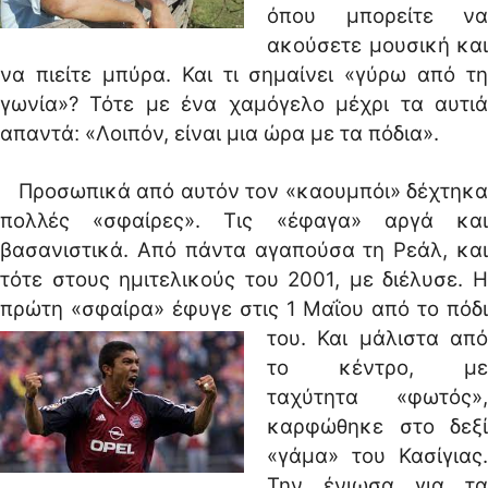
όπου μπορείτε να
ακούσετε μουσική και
να πιείτε μπύρα. Και τι σημαίνει «γύρω από τη
γωνία»? Τότε με ένα χαμόγελο μέχρι τα αυτιά
απαντά׃ «Λοιπόν, είναι μια ώρα με τα πόδια».
Προσωπικά από αυτόν τον «καουμπόι» δέχτηκα
πολλές «σφαίρες». Τις «έφαγα» αργά και
βασανιστικά. Από πάντα αγαπούσα τη Ρεάλ, και
τότε στους ημιτελικούς του 2001, με διέλυσε. Η
πρώτη «σφαίρα» έφυγε στις 1 Μαΐου από το πόδι
του.
Και μάλιστα απ
το κέντρο, με
ταχύτητα «φωτός»,
καρφώθηκε στο δεξί
«γάμα» του Κασίγιας.
Την ένιωσα για τα