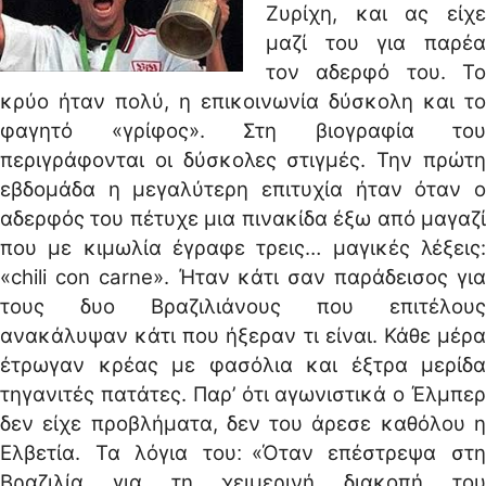
Ζυρίχη, και ας είχε
μαζί του για παρέα
τον αδερφό του. Το
κρύο ήταν πολύ, η επικοινωνία δύσκολη και το
φαγητό «γρίφος». Στη βιογραφία του
περιγράφονται οι δύσκολες στιγμές. Την πρώτη
εβδομάδα η μεγαλύτερη επιτυχία ήταν όταν ο
αδερφός του πέτυχε μια πινακίδα έξω από μαγαζί
που με κιμωλία έγραφε τρεις… μαγικές λέξεις:
«chili con carne». Ήταν κάτι σαν παράδεισος για
τους δυο Βραζιλιάνους που επιτέλους
ανακάλυψαν κάτι που ήξεραν τι είναι. Κάθε μέρα
έτρωγαν κρέας με φασόλια και έξτρα μερίδα
τηγανιτές πατάτες. Παρ’ ότι αγωνιστικά ο Έλμπερ
δεν είχε προβλήματα, δεν του άρεσε καθόλου η
Ελβετία. Τα λόγια του׃ «Όταν επέστρεψα στη
Βραζιλία για τη χειμερινή διακοπή του