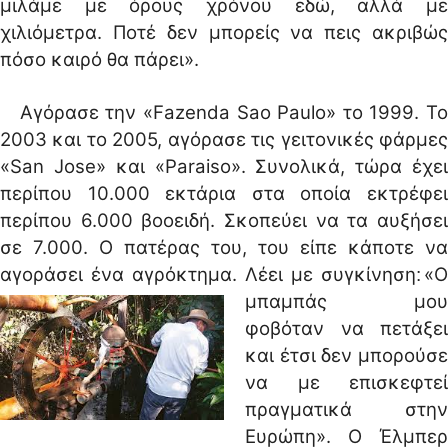
μιλάμε με όρους χρόνου εδώ, αλλά με
χιλιόμετρα. Ποτέ δεν μπορείς να πεις ακριβώς
πόσο καιρό θα πάρει».
Αγόρασε την «Fazenda Sao Paulo» το 1999. Το
2003 και το 2005, αγόρασε τις γειτονικές φάρμες
«San Jose» και «Paraiso». Συνολικά, τώρα έχει
περίπου 10.000 εκτάρια στα οποία εκτρέφει
περίπου 6.000 βοοειδή. Σκοπεύει να τα αυξήσει
σε 7.000. Ο πατέρας του, του είπε κάποτε να
αγοράσει ένα αγρόκτημα.
Λέει με συγκίνηση׃ «Ο
μπαμπάς μου
φοβόταν να πετάξει
και έτσι δεν μπορούσε
να με επισκεφτεί
πραγματικά στην
Ευρώπη». Ο Έλμπερ