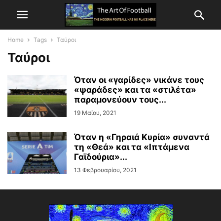
Home
Tags
Ταύροι
Ταύροι
Όταν οι «γαρίδες» νικάνε τους
«ψαράδες» και τα «στιλέτα»
παραμονεύουν τους...
19 Μαΐου, 2021
Όταν η «Γηραιά Κυρία» συναντά
τη «Θεά» και τα «Ιπτάμενα
Γαϊδούρια»...
13 Φεβρουαρίου, 2021