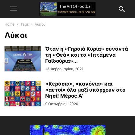
Home
Tags
Λύκοι
Λύκοι
Όταν η «Γηραιά Κυρία» συναντά
τη «Θεά» και τα «Ιπτάμενα
Γαϊδούρια»...
13 Φεβρουαρίου, 2021
«Κεράσια», «κανόνια» και
«αετοί» όλα μαζί υπάρχουν στο
Νησί! Μέρος Α’
9 Οκτωβρίου, 2020