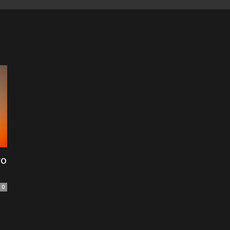
of
Football
το
0