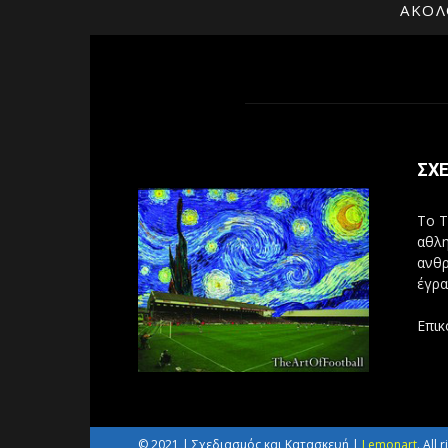
ΑΚΟΛ
ΣΧΕ
Το T
αθλη
ανθρ
έγρα
Επικ
© 2021 | Σχεδιασμός και Κατασκευή |
Lemonart
. All