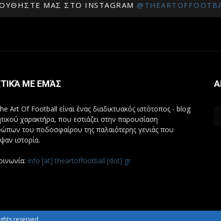
ΟΥΘΉΣΤΕ ΜΑΣ ΣΤΟ INSTAGRAM
@THEARTOFFOOTB
ΤΙΚΆ ΜΕ ΕΜΆΣ
Α
he Art Of Football είναι ένας διαδικτυακός ιστότοπος - blog
τικού χαρακτήρα, που εστιάζει στην παρουσίαση
ώπων του ποδοσφαίρου της παλαιότερης γενιάς που
ψαν ιστορία.
οινωνία:
info [at] theartoffootball [dot] gr
 rights reserved