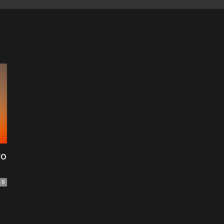
of
Football
το
0