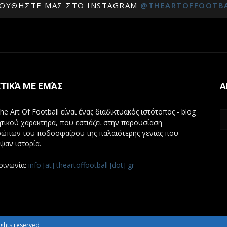
ΟΥΘΉΣΤΕ ΜΑΣ ΣΤΟ INSTAGRAM
@THEARTOFFOOTB
ΤΙΚΆ ΜΕ ΕΜΆΣ
Α
he Art Of Football είναι ένας διαδικτυακός ιστότοπος - blog
τικού χαρακτήρα, που εστιάζει στην παρουσίαση
ώπων του ποδοσφαίρου της παλαιότερης γενιάς που
ψαν ιστορία.
οινωνία:
info [at] theartoffootball [dot] gr
 rights reserved