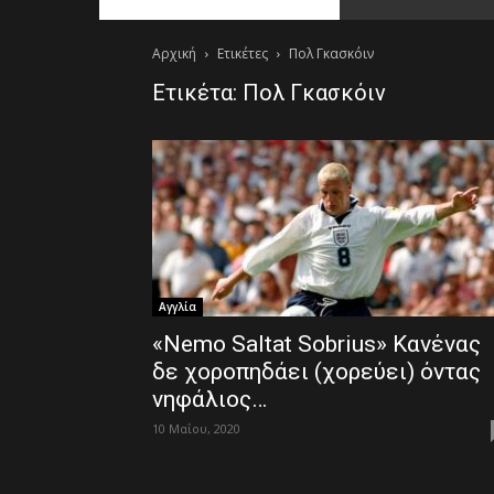
Αρχική
Ετικέτες
Πολ Γκασκόιν
Ετικέτα: Πολ Γκασκόιν
Αγγλία
«Nemo Saltat Sobrius» Κανένας
δε χοροπηδάει (χορεύει) όντας
νηφάλιος…
10 Μαΐου, 2020