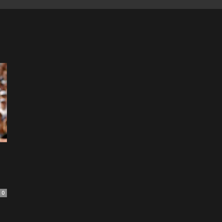
of
Football
0