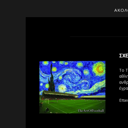
ΑΚΟΛ
ΣΧΕ
Το T
αθλη
ανθρ
έγρα
Επικ