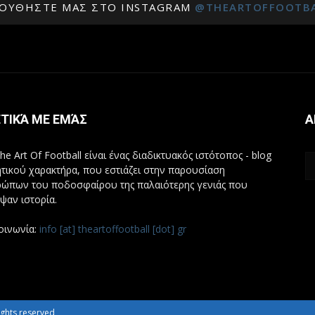
ΟΥΘΉΣΤΕ ΜΑΣ ΣΤΟ INSTAGRAM
@THEARTOFFOOTB
ΤΙΚΆ ΜΕ ΕΜΆΣ
Α
he Art Of Football είναι ένας διαδικτυακός ιστότοπος - blog
τικού χαρακτήρα, που εστιάζει στην παρουσίαση
ώπων του ποδοσφαίρου της παλαιότερης γενιάς που
ψαν ιστορία.
οινωνία:
info [at] theartoffootball [dot] gr
 rights reserved