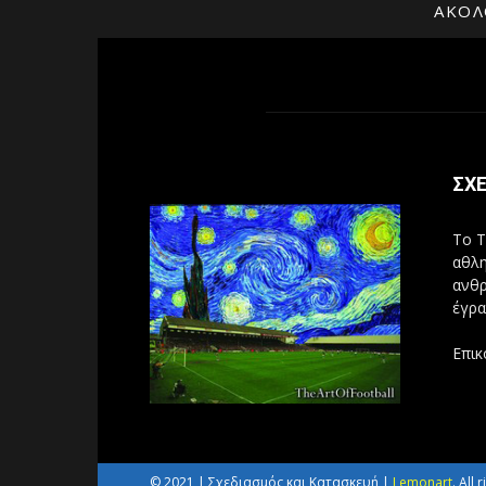
ΑΚΟΛ
ΣΧΕ
Το T
αθλη
ανθρ
έγρα
Επικ
© 2021 | Σχεδιασμός και Κατασκευή |
Lemonart
. All