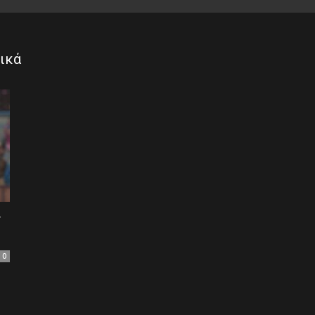
of
ικά
Football
ν
0