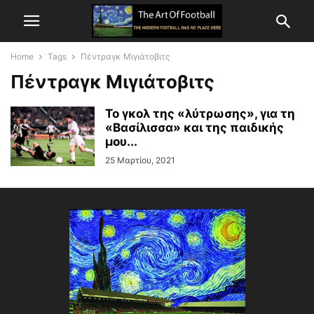
Home
Tags
Πέντραγκ Μιγιάτοβιτς
Πέντραγκ Μιγιάτοβιτς
Το γκολ της «λύτρωσης», για τη
«Βασίλισσα» και της παιδικής
μου...
25 Μαρτίου, 2021