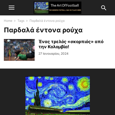
Home
Tags
Παρδαλά έντονα ρούχα
Παρδαλά έντονα ρούχα
Ένας τρελός «σκορπιός» από
την Κολομβία!
27 Ιανουαρίου, 2024