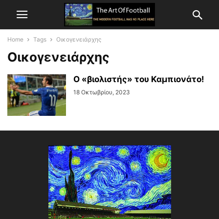
Home
Tags
Οικογενειάρχης
Οικογενειάρχης
Ο «βιολιστής» του Καμπιονάτο!
18 Οκτωβρίου, 2023