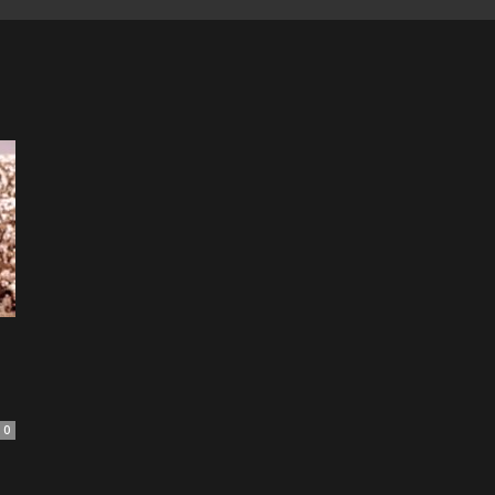
of
Football
0