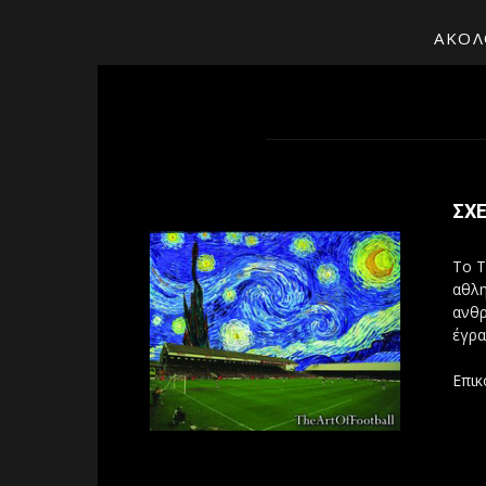
ΑΚΟΛ
ΣΧΕ
Το T
αθλη
ανθρ
έγρα
Επικ