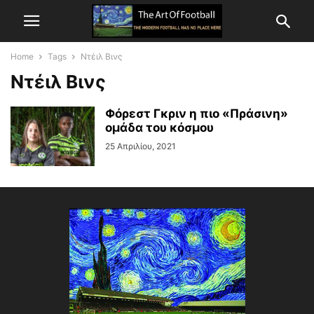
Home
Tags
Ντέιλ Βινς
Ντέιλ Βινς
Φόρεστ Γκριν η πιο «Πράσινη»
ομάδα του κόσμου
25 Απριλίου, 2021