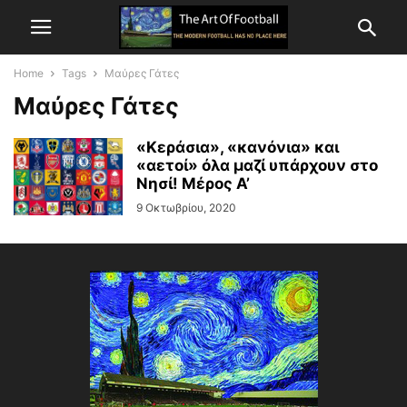
Home
Tags
Μαύρες Γάτες
Μαύρες Γάτες
«Κεράσια», «κανόνια» και
«αετοί» όλα μαζί υπάρχουν στο
Νησί! Μέρος Α’
9 Οκτωβρίου, 2020