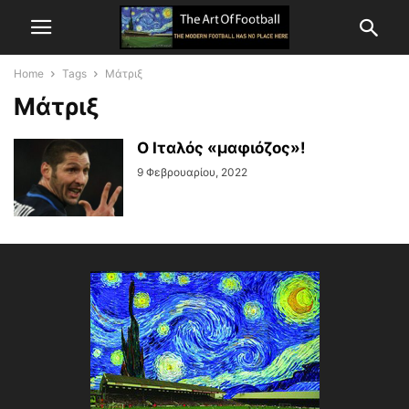
Home
Tags
Μάτριξ
Μάτριξ
Ο Ιταλός «μαφιόζος»!
9 Φεβρουαρίου, 2022