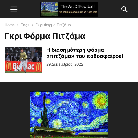
Home
Tags
Γκρι Φόρμα Πιτζάμα
Γκρι Φόρμα Πιτζάμα
Η διασημότερη φόρμα
«πιτζάμα» του ποδοσφαίρου!
29 Δεκεμβρίου, 2022