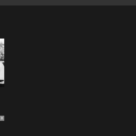
of
Football
0