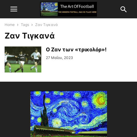
Home
Tags
Ζαν Τιγκανά
Ζαν Τιγκανά
Ο Ζαν των «τρικολόρ»!
27 Μαΐου, 2023