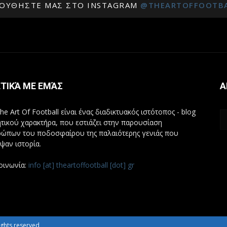
ΟΥΘΉΣΤΕ ΜΑΣ ΣΤΟ INSTAGRAM
@THEARTOFFOOTB
ΤΙΚΆ ΜΕ ΕΜΆΣ
Α
he Art Of Football είναι ένας διαδικτυακός ιστότοπος - blog
τικού χαρακτήρα, που εστιάζει στην παρουσίαση
ώπων του ποδοσφαίρου της παλαιότερης γενιάς που
ψαν ιστορία.
οινωνία:
info [at] theartoffootball [dot] gr
 rights reserved