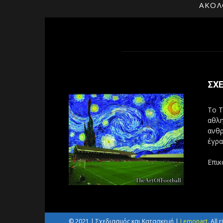
ΑΚΟΛ
ΣΧΕ
Το T
αθλη
ανθρ
έγρα
Επικ
© 2021 | Σχεδιασμός και Κατασκευή |
Lemonart
. All