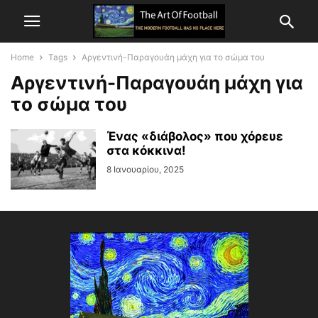
Home
Tags
Αργεντινή-Παραγουάη μάχη για το σώμα του
Αργεντινή-Παραγουάη μάχη για
το σώμα του
Ένας «διάβολος» που χόρευε
στα κόκκινα!
8 Ιανουαρίου, 2025