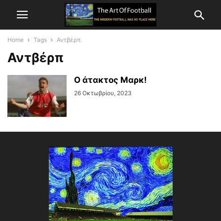
Home
Tags
Αντβέρπ
Αντβέρπ
Ο άτακτος Μαρκ!
26 Οκτωβρίου, 2023