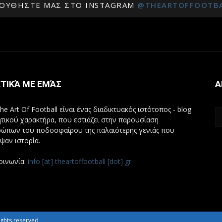
ΟΥΘΉΣΤΕ ΜΑΣ ΣΤΟ INSTAGRAM
@THEARTOFFOOTB
ΤΙΚΆ ΜΕ ΕΜΆΣ
Α
he Art Of Football είναι ένας διαδικτυακός ιστότοπος - blog
τικού χαρακτήρα, που εστιάζει στην παρουσίαση
ώπων του ποδοσφαίρου της παλαιότερης γενιάς που
ψαν ιστορία.
οινωνία:
info [at] theartoffootball [dot] gr
 rights reserved