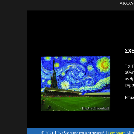
ΑΚΟΛ
ΣΧΕ
Το T
αθλη
ανθρ
έγρα
Επικ
© 2021 | Σχεδιασμός και Κατασκευή |
Lemonart
. All