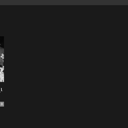
of
Football
ι
0