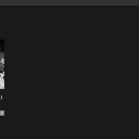
of
Football
ι
0