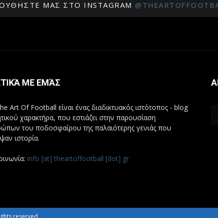
ΟΥΘΉΣΤΕ ΜΑΣ ΣΤΟ INSTAGRAM
@THEARTOFFOOTB
ΤΙΚΆ ΜΕ ΕΜΆΣ
Α
he Art Of Football είναι ένας διαδικτυακός ιστότοπος - blog
τικού χαρακτήρα, που εστιάζει στην παρουσίαση
ώπων του ποδοσφαίρου της παλαιότερης γενιάς που
ψαν ιστορία.
οινωνία:
info [at] theartoffootball [dot] gr
 rights reserved