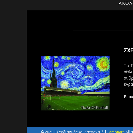
ΑΚΟΛ
ΣΧΕ
Το T
αθλη
ανθρ
έγρα
Επικ
© 2021 | Σχεδιασμός και Κατασκευή |
Lemonart
. All