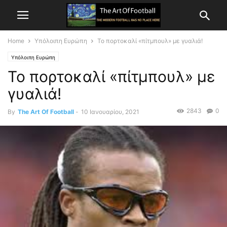
Home
Υπόλοιπη Ευρώπη
Το πορτοκαλί «πίτμπουλ» με γυαλιά!
Υπόλοιπη Ευρώπη
Το πορτοκαλί «πίτμπουλ» με
γυαλιά!
2843
0
By
The Art Of Football
-
10 Ιανουαρίου, 2021