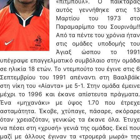
«πίτμπουλ». Ο παικταράς
αυτός γεννήθηκε στις 13
Μαρτίου του 1973 στο
Παραμαρίμπο του Σουρινάμ!!
Από τα πέντε του χρόνια ήταν
στις ομάδες υποδομής του
Άγιαξ ώσπου το 1991
υπέγραψε επαγγελματικό συμβόλαιο στην ομάδα
σε ηλικία 18 ετών. Το ντεμπούτο του έγινε στις 6
Σεπτεμβρίου του 1991 απέναντι στη Βααλβάïκ
στη νίκη του «Αίαντα» με 5-1. Στην ομάδα έμεινε
μέχρι το 1996 και έκανε απίστευτα πράγματα.
Ένα «μηχανάκι» με ύψος 1.70 που έτρεχε
ασταμάτητα. Έκοβε, χτύπαγε, πάσαρε, σκόραρε
όταν χρειαζόταν, γενικώς τα έκανε όλα. Έτυχε
να πέσει στη «χρυσή» γενιά της ομάδας. Εκεί που
μαζί με άλλους έγιναν τα «τρομερά μωρά» της