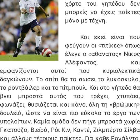
χόρτο του γηπέδου δεν
μπορείς να έχεις παίκτες
μόνο με τέχνη.
Και εκεί είναι που
φεύγουν οι «τιτίκες» όπως
έλεγε ο «αθάνατος» Νίκος
Αλέφαντος, και
εμφανίζονται αυτοί που κυριολεκτικά
δαγκώνουν. Το σπίτι θα το σώσει το λυκόσκυλο,
το ροντβάιλερ και το πίτμπουλ. Και στο γήπεδο θα
βγει μπροστά αυτός που τρέχει, χτυπάει,
φωνάζει, θυσιάζεται και κάνει όλη τη «βρώμικη»
δουλειά, ώστε να είναι πιο εύκολο το έργο των
υπολοίπων. Καμία ομάδα δεν πήγε μπροστά χωρίς
Γκατούζο, Βιεïρά, Ρόι Κιν, Καντέ, Ζιλμπέρτο Σίλβα
και άλλους τέτοιους παίκτες. Για κάθε Ρονάλντο,