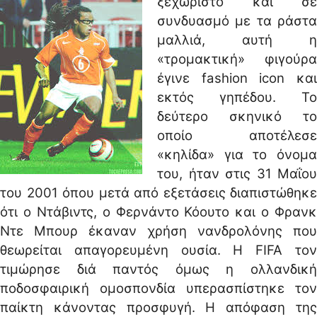
ξεχωριστό και σε
συνδυασμό με τα ράστα
μαλλιά, αυτή η
«τρομακτική» φιγούρα
έγινε fashion icon και
εκτός γηπέδου. Το
δεύτερο σκηνικό το
οποίο αποτέλεσε
«κηλίδα» για το όνομα
του, ήταν στις 31 Μαΐου
του 2001 όπου μετά από εξετάσεις διαπιστώθηκε
ότι ο Ντάβιντς, ο Φερνάντο Κόουτο και ο Φρανκ
Ντε Μπουρ έκαναν χρήση νανδρολόνης που
θεωρείται απαγορευμένη ουσία. Η FIFA τον
τιμώρησε διά παντός όμως η ολλανδική
ποδοσφαιρική ομοσπονδία υπερασπίστηκε τον
παίκτη κάνοντας προσφυγή. Η απόφαση της