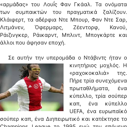
«αρμάδας» του Λουḯς Φαν Γκάαλ. Τα ονόματα
των συμπαικτών του πραγματικά ζαλίζουν.
Κλάιφερτ, τα αδέρφια Ντε Μπουρ, Φαν Ντε Σαρ,
Λιτμάνεν, Όφερμαρς, Ζέεντορφ, Κανού,
Ράιζινγκερ, Ράικαρντ, Μπλιντ, Μπογκάρτε και
άλλοι που άφησαν εποχή.
Σε αυτήν την υπερομάδα ο Ντάβιντς ήταν ο
κινητήριος μοχλός.
Η
«ραχοκοκαλιά» της.
Πήρε τρία συνεχόμενα
πρωταθλήματα, ένα
κύπελλο, τρία σούπερ
καπ, ένα κύπελλο
UEFA, ένα ευρωπαϊκό
σούπερ καπ, ένα Διηπειρωτικό και κατέκτησε το
Champions League το 1995 ενώ την επόμενη