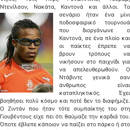
Ντενίλσον, Νακάτα, Καντονά και άλλοι.
Το
σενάριο ήταν ένα μίνι
ποδοσφαιρικό τουρνουά
που διοργάνωνε ο
Καντονά, σε ένα πλοίο και
οι παίκτες έπρεπε να
βρουν τρόπους να
νικήσουν στο παιχνίδι για
να απελευθερωθούν. Ο
Ντάβιντς γενικά σαν
άνθρωπος είναι
καταπληκτικός. Έχει
βοηθήσει πολύ κόσμο και ποτέ δεν το διαφήμιζε.
Ο Ζιντάν που ήταν τότε συμπαίκτης του στη
Γιουβέντους είχε πει ότι θαύμαζε την καρδιά του.
Όποτε έβλεπε κάποιον να παίζει στο πάρκο ή στο