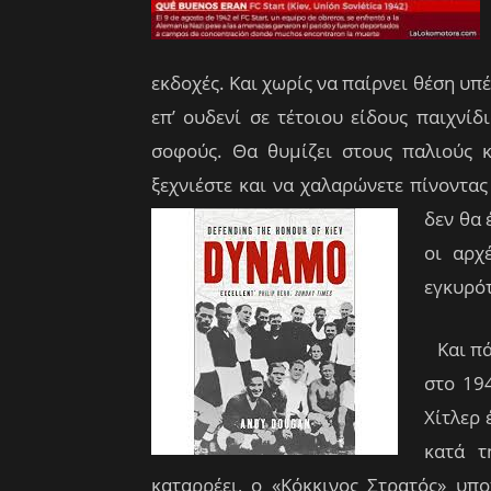
εκδοχές. Και χωρίς να παίρνει θέση υπέρ
επ’ ουδενί σε τέτοιου είδους παιχνίδ
σοφούς. Θα θυμίζει στους παλιούς κ
ξεχνιέστε και να χαλαρώνετε πίνοντας
δεν θα 
οι αρχ
εγκυρότ
Και πά
στο 19
Χίτλερ
κατά τ
καταρρέει, ο «Κόκκινος Στρατός» υπ