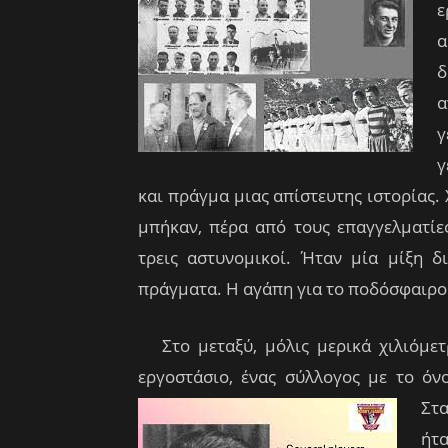
ε
α
δ
α
γ
γ
και πράγμα μιας απίστευτης ιστορίας.
μπήκαν, πέρα από τους επαγγελματίες
τρεις αστυνομικοί. Ήταν μία μίξη 
πράγματα. Η αγάπη για το ποδόσφαιρο 
Στο μεταξύ, μόλις μερικά χιλιόμετρ
εργοστάσιο, ένας σύλλογος με το ό
Στα
ήτα