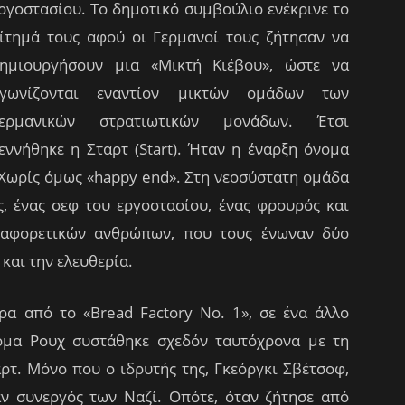
ργοστασίου. Το δημοτικό συμβούλιο ενέκρινε το
ίτημά τους αφού οι Γερμανοί τους ζήτησαν να
ημιουργήσουν μια «Μικτή Κιέβου», ώστε να
γωνίζονται εναντίον μικτών ομάδων των
ερμανικών στρατιωτικών μονάδων. Έτσι
εννήθηκε η Σταρτ (Start). Ήταν η έναρξη όνομα
 Χωρίς όμως «happy end». Στη νεοσύστατη ομάδα
, ένας σεφ του εργοστασίου, ένας φρουρός και
διαφορετικών ανθρώπων, που τους ένωναν δύο
και την ελευθερία.
α από το «Bread Factory No. 1», σε ένα άλλο
νομα Ρουχ συστάθηκε σχεδόν ταυτόχρονα με τη
ρτ.
Μόνο που ο ιδρυτής της, Γκεόργκι Σβέτσοφ,
ν συνεργός των Ναζί. Οπότε, όταν ζήτησε από