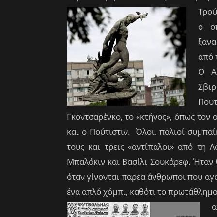
Τρού
ο ο
ξανα
από 
Ο Αλ
Σβιρ
Που
Γκοντσαρένκο, το «κτήνος», όπως τον 
και ο Πούτιστιν. Όλοι, παλιοί συμπαί
τους και τρεις «αντίπαλοι» από τη Λ
Μπαλάκιν και Βασίλι Σουκάρεφ. Ήταν θ
όταν γίνονται παρέα άνθρωποι που αγα
ένα απλό χόμπι, καθότι το πρωτάθλημα