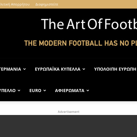
λιτική Απορρήτου
Διαφημιστείτε
ΓΕΡΜΑΝΊΑ
ΕΥΡΩΠΑΪΚΆ ΚΎΠΕΛΛΑ
ΥΠΌΛΟΙΠΗ ΕΥΡΏΠΗ
The
ΎΠΕΛΛΟ
EURO
ΑΦΙΕΡΏΜΑΤΑ
Advertisement
Art