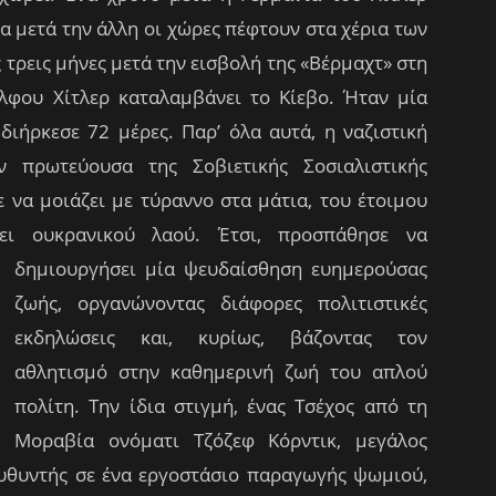
α μετά την άλλη οι χώρες πέφτουν στα χέρια των
ς τρεις μήνες μετά την εισβολή της «Βέρμαχτ» στη
λφου Χίτλερ καταλαμβάνει το Κίεβο. Ήταν μία
διήρκεσε 72 μέρες. Παρ’ όλα αυτά, η ναζιστική
 πρωτεύουσα της Σοβιετικής Σοσιαλιστικής
 να μοιάζει με τύραννο στα μάτια, του έτοιμου
σει ουκρανικού λαού.
Έτσι, προσπάθησε να
δημιουργήσει μία ψευδαίσθηση ευημερούσας
ζωής, οργανώνοντας διάφορες πολιτιστικές
εκδηλώσεις και, κυρίως, βάζοντας τον
αθλητισμό στην καθημερινή ζωή του απλού
πολίτη. Την ίδια στιγμή, ένας Τσέχος από τη
Μοραβία ονόματι Τζόζεφ Κόρντικ, μεγάλος
ευθυντής σε ένα εργοστάσιο παραγωγής ψωμιού,