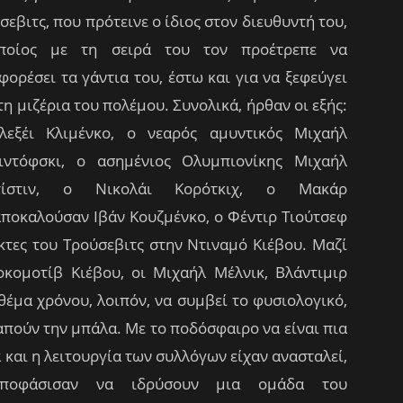
σεβιτς, που πρότεινε ο ίδιος στον διευθυντή του,
ποίος με τη σειρά του τον προέτρεπε να
φορέσει τα γάντια του, έστω και για να ξεφεύγει
τη μιζέρια του πολέμου. Συνολικά, ήρθαν οι εξής:
εξέι Κλιμένκο, ο νεαρός αμυντικός Μιχαήλ
ιντόφσκι, ο ασημένιος Ολυμπιονίκης Μιχαήλ
τίστιν, ο Νικολάι Κορότκιχ, ο Μακάρ
αποκαλούσαν Ιβάν Κουζμένκο, ο Φέντιρ Τιούτσεφ
κτες του Τρούσεβιτς στην Ντιναμό Κιέβου. Μαζί
οκομοτίβ Κιέβου, οι Μιχαήλ Μέλνικ, Βλάντιμιρ
έμα χρόνου, λοιπόν, να συμβεί το φυσιολογικό,
πούν την μπάλα. Με το ποδόσφαιρο να είναι πια
 και η λειτουργία των συλλόγων είχαν ανασταλεί,
αποφάσισαν να ιδρύσουν μια ομάδα του