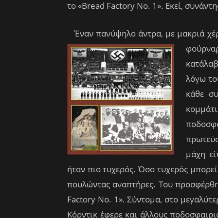
το «Bread Factory No. 1». Εκεί, συνάντ
Έναν πανύψηλο άντρα, με μακριά χέρι
φούρνα
κατάλαβ
λόγω το
κάθε συ
κομμάτι
ποδοσ
πρωτεύο
μάχη εί
ήταν πιο τυχερός. Όσο τυχερός μπορεί 
πουλώντας αναπτήρες. Του προσφέρθηκ
Factory No. 1». Σύντομα, στο μεγαλύτ
Κόρντικ έφερε και άλλους ποδοσφαιρι