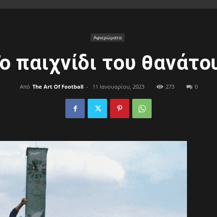
of
Αφιερώματα
ο παιχνίδι του θανάτο
Από
The Art Of Football
-
11 Ιανουαρίου, 2023
273
0
Football