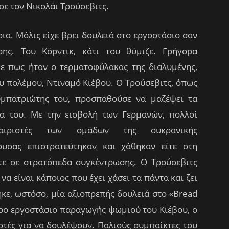
ησε τον Νικολάι Τρούσεβιτς.
α. Μόλις είχε βρει δουλειά στο εργοστάσιο σαν
ρης.
Του Κόρντικ, κάτι του θύμιζε. Γρήγορα
ε πως ήταν ο τερματοφύλακας της διαλυμένης,
υ πολέμου, Ντιναμό Κιέβου. Ο Τρούσεβιτς, όπως
μπατριώτης του, προσπαθούσε να μαζέψει τα
α του. Με την εισβολή των Γερμανών, πολλοί
φαιριστές των ομάδων της ουκρανικής
υσας επιστρατεύτηκαν και χάθηκαν είτε στη
τε σε στρατόπεδα συγκέντρωσης. Ο Τρούσεβιτς
να είναι κάποιος που έχει χάσει τα πάντα και ζει
ε, ωστόσο, μία αξιοπρεπής δουλειά στο «Bread
ερο εργοστάσιο παραγωγής ψωμιού του Κιέβου, ο
στές για να δουλέψουν.
Παλιούς συμπαίκτες του