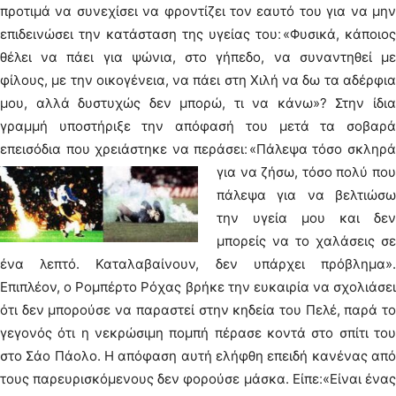
προτιμά να συνεχίσει να φροντίζει τον εαυτό του για να μην
επιδεινώσει την κατάσταση της υγείας του׃ «Φυσικά, κάποιος
θέλει να πάει για ψώνια, στο γήπεδο, να συναντηθεί με
φίλους, με την οικογένεια, να πάει στη Χιλή να δω τα αδέρφια
μου, αλλά δυστυχώς δεν μπορώ, τι να κάνω»? Στην ίδια
γραμμή υποστήριξε την απόφασή του μετά τα σοβαρά
επεισόδια που χρειάστηκε να περάσει׃
«Πάλεψα τόσο σκληρ
για να ζήσω, τόσο πολύ που
πάλεψα για να βελτιώσω
την υγεία μου και δεν
μπορείς να το χαλάσεις σε
ένα λεπτό. Καταλαβαίνουν, δεν υπάρχει πρόβλημα».
Επιπλέον, ο Ρομπέρτο ​​Ρόχας βρήκε την ευκαιρία να σχολιάσει
ότι δεν μπορούσε να παραστεί στην κηδεία του Πελέ, παρά το
γεγονός ότι η νεκρώσιμη πομπή πέρασε κοντά στο σπίτι του
στο Σάο Πάολο. Η απόφαση αυτή ελήφθη επειδή κανένας από
τους παρευρισκόμενους δεν φορούσε μάσκα.
Είπε׃ «Είναι ένας