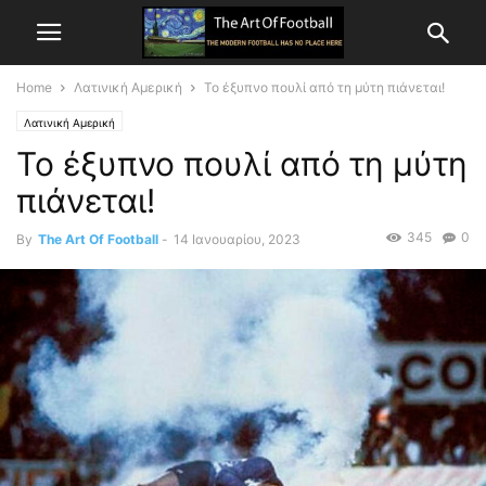
Home
Λατινική Αμερική
Το έξυπνο πουλί από τη μύτη πιάνεται!
Λατινική Αμερική
Το έξυπνο πουλί από τη μύτη
πιάνεται!
345
0
By
The Art Of Football
-
14 Ιανουαρίου, 2023