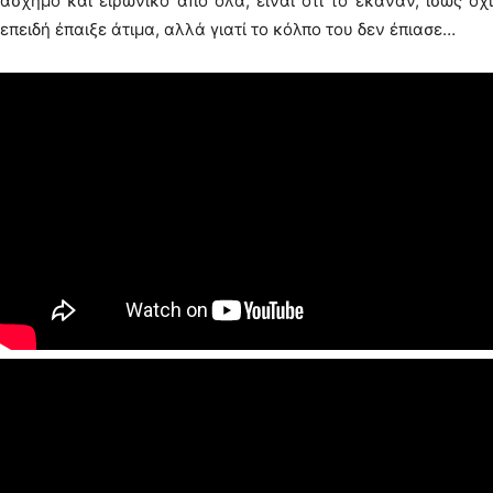
άσχημο και ειρωνικό από όλα, είναι ότι το έκαναν, ίσως όχι
επειδή έπαιξε άτιμα, αλλά γιατί το κόλπο του δεν έπιασε…