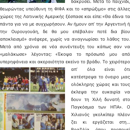
δακρύσει. Μετά το παιχνίδι,
θεωρώντας υπεύθυνη τη ΦΙΦΑ και το «σπρώξιμο» στις άλλες
χώρες της Λατινικής Αμερικής ξέσπασε και είπε׃ «Θα έδινα τα
πάντα για να με συγχωρήσουν. Αν ήμουν απ’ την Αργεντινή ή
την Ουρουγουάη, δε θα μου επέβαλαν ποτέ δια βίου
αποκλεισμό» ανέφερε, χωρίς να αναγνωρίσει το λάθος του.
Μετά από χρόνια σε νέα συνέντευξη του κάπως σαν να
«μαλάκωσε» λέγοντας׃ «Έκοψα το πρόσωπό μου από
υπερηφάνεια και ακεραιότητα εκείνο το βράδυ.
Το χειρότερο
απ’ όλα είναι ότι
κατέστρεψα το όνειρο μιας
ολόκληρης χώρας και τους
έκλεψα την ευκαιρία να
δουν τη Χιλή δυνατή στο
Παγκόσμια των ΗΠΑ». Ο
Χιλιανός γκολκίπερ πλέον
ζει κι εργάζεται στη…
Βραζιλία, όπου προπονεί