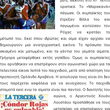
ματς διεκόπη στο 67’ λεπτό
οριστικά. Το «Μαρακανά»
πάγωσε. Οι συμπαίκτες του
έτρεξαν δίπλα του και
παγωμένοι κοιτούσαν τον
Ρόχας να κρατάει το
μέτωπό του. Εκεί όπου ιδρώτας και αίμα είχαν αρχίσει να
δημιουργούν μια ανατριχιαστική εικόνα. Το πρόσωπο του
σκισμένο και ματωμένο, και τα γάντια του γεμάτα αίματα.
Γρήγορα μεταφέρθηκε εκτός γηπέδου. Όμως οι συμπαίκτες
του αρνήθηκαν να επιστρέψουν στον αγωνιστικό χώρο για τα
τελευταία είκοσι λεπτά του παιχνιδιού, μετά από απαίτηση του
προπονητή Ορλάνδο Αραβένα. Η αιτιολογία τους είναι ότι δεν
τους παρέχεται ασφάλεια για να συνεχίσουν. Το παιχνίδι
σταματά εκεί ενώ τα αίματα είναι πια παντού.
Ο διαιτητής το
αγώνα, ο Αργεντινός Χουάν
Λουστάου προσπάθησε να τους
μεταπείσει να επιστρέψουν για