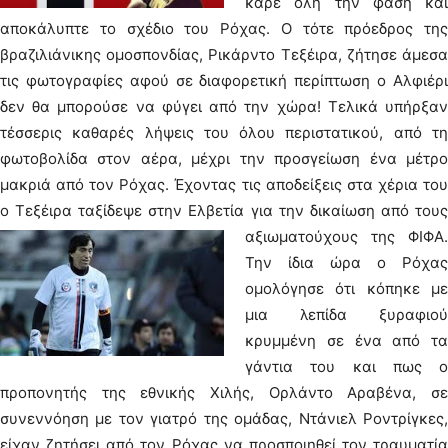
καρέ όλη την φάση και
αποκάλυπτε το σχέδιο του Ρόχας. Ο τότε πρόεδρος της
βραζιλιάνικης ομοσπονδίας, Ρικάρντο Τεξέιρα, ζήτησε άμεσα
τις φωτογραφίες αφού σε διαφορετική περίπτωση ο Αλφιέρι
δεν θα μπορούσε να φύγει από την χώρα! Τελικά υπήρξαν
τέσσερις καθαρές λήψεις του όλου περιστατικού, από τη
φωτοβολίδα στον αέρα, μέχρι την προσγείωση ένα μέτρο
μακριά από τον Ρόχας. Έχοντας τις αποδείξεις στα χέρια του
ο Τεξέιρα ταξίδεψε στην Ελβετία για την δικαίωση από τους
αξιωματούχους της ΦΙΦΑ.
Την ίδια ώρα ο Ρόχας
ομολόγησε ότι κόπηκε με
μια λεπίδα ξυραφιού
κρυμμένη σε ένα από τα
γάντια του και πως ο
προπονητής της εθνικής Χιλής, Ορλάντο Αραβένα, σε
συνεννόηση με τον γιατρό της ομάδας, Ντάνιελ Ροντρίγκες,
είχαν ζητήσει από τον Ρόχας να προσποιηθεί τον τραυματία