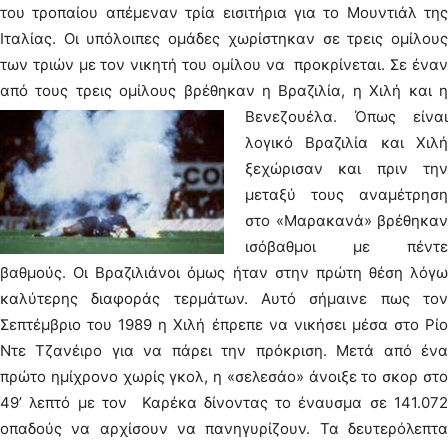
του τροπαίου απέμεναν τρία εισιτήρια για το Μουντιάλ της
Ιταλίας. Οι υπόλοιπες ομάδες χωρίστηκαν σε τρεις ομίλους
των τριών με τον νικητή του ομίλου να προκρίνεται. Σε έναν
από τους τρεις ομίλους βρέθηκαν η Βραζιλία, η Χιλή και η
Βενεζουέλα.
Όπως είναι
λογικό Βραζιλία και Χιλή
ξεχώρισαν και πριν την
μεταξύ τους αναμέτρηση
στο «Μαρακανά» βρέθηκαν
ισόβαθμοι με πέντε
βαθμούς. Οι Βραζιλιάνοι όμως ήταν στην πρώτη θέση λόγω
καλύτερης διαφοράς τερμάτων. Αυτό σήμαινε πως τον
Σεπτέμβριο του 1989 η Χιλή έπρεπε να νικήσει μέσα στο Ρίο
Ντε Τζανέιρο για να πάρει την πρόκριση. Μετά από ένα
πρώτο ημίχρονο χωρίς γκολ, η «σελεσάο» άνοιξε το σκορ στο
49’ λεπτό με τον Καρέκα δίνοντας το έναυσμα σε 141.072
οπαδούς να αρχίσουν να πανηγυρίζουν. Τα δευτερόλεπτα