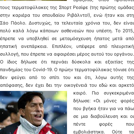
τους τερματοφύλακες της Σπορτ Ρεσίφε (της πρώτης ομάδας
στην καριέρα του σπουδαίου Ριβάλντο!), ενώ ήταν και στη
Σάο Πάολο. Δυστυχώς, τα τελευταία χρόνια του, δεν είναι
πολύ καλά λόγω κάποιων ασθενειών που υπέστη. Το 2015,
έπρεπε να υποβληθεί σε μεταμόσχευση ήπατος μετά από
ηπατική ανεπάρκεια. Επιπλέον, υπέφερε από πλευριτική
συλλογή, που έπρεπε να αφαιρέσει μέρος αυτού του οργάνου.
Ο ίδιος δήλωσε ότι περνάει δύσκολα και εξαιτίας της
πανδημίας του Covid-19. Ο πρώην τερματοφύλακας τόνισε ότι
δεν φεύγει από το σπίτι του και ότι, λόγω αυτής της
απόφασης, δεν έχει δει την οικογένειά του εδώ και αρκετό
καιρό.
Πιο συγκεκριμένα
δήλωσε׃ «Οι μόνες φορές
που βγήκα ήταν για να πάω
σε μια διαβούλευση και οι
πέντε φορές που
εμβολιάστηκα. Ούτε τα