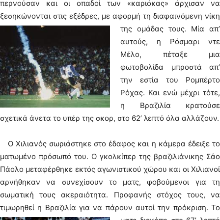
περνούσαν και οι οπαδοί των «καριόκας» άρχισαν να
ξεσηκώνονται στις εξέδρες, με αφορμή τη διαφαινόμενη νίκη
της ομάδας τους.
Μία απ’
αυτούς, η Ρόσμαρι ντε
Μέλο, πέταξε μια
φωτοβολίδα μπροστά απ’
την εστία του Ρομπέρτο
Ρόχας. Και ενώ μέχρι τότε,
η Βραζιλία κρατούσε
σχετικά άνετα το υπέρ της σκορ, στο 62’ λεπτό όλα αλλάζουν.
Ο Χιλιανός σωριάστηκε στο έδαφος και η κάμερα έδειξε το
ματωμένο πρόσωπό του. Ο γκολκίπερ της βραζιλιάνικης Σάο
Πάολο μεταφέρθηκε εκτός αγωνιστικού χώρου και οι Χιλιανοί
αρνήθηκαν να συνεχίσουν το ματς, φοβούμενοι για τη
σωματική τους ακεραιότητα. Προφανής στόχος τους, να
τιμωρηθεί η Βραζιλία για να πάρουν αυτοί την πρόκριση.
Το