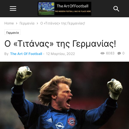
Home
Γερμανία
Ο «Τιτάνας» της Γερμανίας!
Γερμανία
Ο «Τιτάνας» της Γερμανίας!
6083
0
By
The Art Of Football
-
12 Μαρτίου, 2022