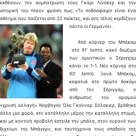
εκθέσουν τον συμπατριώτη τους Γκάρι Λίνεκερ και την
ιστορική του πλεον φράση πως׃
«
Το ποδόσφαιρο είναι ένα
άθλημα που παίζεται από 22 παίκτες, και στο τέλος κερδίζουν
πάντα οι Γερμανοί
»
.
Από κόρνερ του Μπέκαμ
στο 91’ λεπτό, κακό διώξιμο
των αμυντικών ο Σέριγχαμ
κάνει το 1-1. Νέο κόρνερ στο
93’ λεπτό. Ξανά Μπέκαμ,
κεφαλιά στο πρώτο δοκάρι
από τον Σέριγχαμ, ο
άνθρωπος του ορισμού
«χρυσή αλλαγή» Νορβηγός Όλε Γκούναρ Σόλσκιερ, βρέθηκε
άλλη μια φορά, στο κατάλληλο μέρος την κατάλληλη στιγμή,
και με κοντινή προβολή έστειλε την μπάλα, στον ουρανό των
διχτύων της Μπάγερν, και ταυτόχρονα τους οπαδούς της