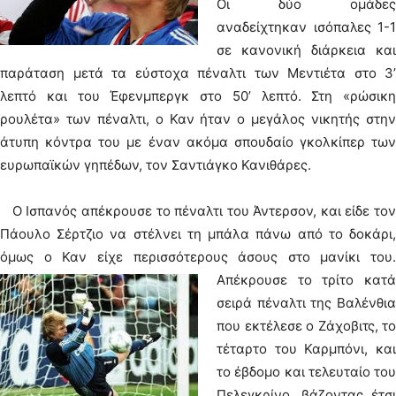
Οι δύο ομάδες
αναδείχτηκαν ισόπαλες 1-1
σε κανονική διάρκεια και
παράταση μετά τα εύστοχα πέναλτι των Μεντιέτα στο 3’
λεπτό και του Έφενμπεργκ στο 50’ λεπτό. Στη «ρώσικη
ρουλέτα» των πέναλτι, ο Καν ήταν ο μεγάλος νικητής στην
άτυπη κόντρα του με έναν ακόμα σπουδαίο γκολκίπερ των
ευρωπαϊκών γηπέδων, τον Σαντιάγκο Κανιθάρες.
Ο Ισπανός απέκρουσε το πέναλτι του Άντερσον, και είδε τον
Πάουλο Σέρτζιο να στέλνει τη μπάλα πάνω από το δοκάρι,
όμως ο Καν είχε περισσότερους άσους στο μανίκι του.
Απέκρουσε το τρίτο κατά
σειρά πέναλτι της Βαλένθια
που εκτέλεσε ο Ζάχοβιτς, το
τέταρτο του Καρμπόνι, και
το έβδομο και τελευταίο του
Πελεγκρίνο, βάζοντας έτσι