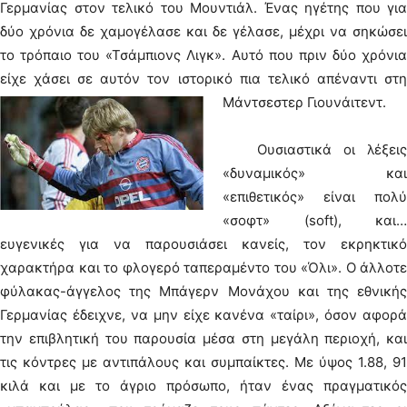
Γερμανίας στον τελικό του Μουντιάλ. Ένας ηγέτης που για
δύο χρόνια δε χαμογέλασε και δε γέλασε, μέχρι να σηκώσει
το τρόπαιο του «Τσάμπιονς Λιγκ». Αυτό που πριν δύο χρόνια
είχε χάσει σε αυτόν τον ιστορικό πια τελικό απέναντι στη
Μάντσεστερ Γιουνάιτεντ.
Ουσιαστικά οι λέξεις
«δυναμικός» και
«επιθετικός» είναι πολύ
«σοφτ» (soft), και…
ευγενικές για να παρουσιάσει κανείς, τον εκρηκτικό
χαρακτήρα και το φλογερό ταπεραμέντο του «Όλι». Ο άλλοτε
φύλακας-άγγελος της Μπάγερν Μονάχου και της εθνικής
Γερμανίας έδειχνε, να μην είχε κανένα «ταίρι», όσον αφορά
την επιβλητική του παρουσία μέσα στη μεγάλη περιοχή, και
τις κόντρες με αντιπάλους και συμπαίκτες. Με ύψος 1.88, 91
κιλά και με το άγριο πρόσωπο, ήταν ένας πραγματικός