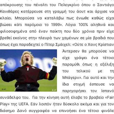
απόκρουσης του πέναλτι του Πελεγκρίνο όπου ο Σαντιάγο
Κανιθάρες κατέρρευσε στη γραμμή του άουτ και άρχισε να
κλαίει. Μπορούσα να καταλάβω πως ένιωθε καθώς είχα
βιώσει κάτι παρόμοιο το 1999». Λόγια 100% αληθινά και
φιλοσοφημένα από έναν παίκτη που δύο χρόνια πριν είχε
βρεθεί εκείνος στην πλευρά των χαμένων σε μία βραδιά που
όπως έχει παραδεχτεί ο Πίτερ Σμάιχελ:
«Ούτε ο Χανς Κρίστια
Άντερσεν θα μπορούσε να
είχε γράψει ένα τέτοιο
παραμύθι όπως η εξέλιξη
του τελικού με τη
Μπάγερν». Για αυτό και την
ίδια στιγμή έσπευσε να
παρηγορήσει τον Ισπανό
συνάδελφο του.
Για την κίνηση αυτή έλαβε το βραβείο «Fai
Play» της UEFA
.
Εάν λοιπόν ήταν δύσκολο ακόμα και για το
διάσημο Δανό συγγραφέα να επινοήσει ένα τέτοιο φινάλε