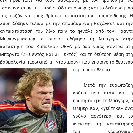
δεν ήρθε ποτέ για τους Βαυαρούς, με τον προπονητή να
τσακώνεται με τη… μισή ομάδα από νωρίς και το δεύτερο μισό
της σεζόν να τους βρίσκει σε κατάσταση αποσύνθεσης. Η
λύση δόθηκε τελικά με την απομάκρυνση Ρεχάγκελ και την
αντικατάστασή του λίγο πριν το φινάλε από τον Φραντς
Μπεκενμπάουερ, ο οποίος οδήγησε τη Μπάγερν στην
κατάκτηση του Κυπέλλου UEFA με δύο νίκες κόντρα στη
Μπορντό (2-0 εντός και 3-1 εκτός) και τη δεύτερη θέση στη
βαθμολογία, πίσω από τη Ντόρτμουντ που έπαιρνε το δεύτερο
σερί πρωτάθλημα.
Μετά την ευρωπαϊκή
κούπα που ήταν και η
πρώτη του με τη Μπάγερν, ο
Όλιβερ Καν, «γεύτηκε» ένα
χρόνο αργότερα και το
«νέκταρ» της κατάκτησης
του γερμανικού