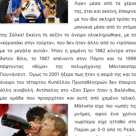
Λιγκ» μέσα από τα χέρια
της, έτσι και εκείνη, έπαιρνε
με τον ίδιο σκληρό τρόπο τη
μπουκιά μέσα από το στόμα
της Σάλκε! Εκείνη τη σεζόν το όνειρο ολοκληρώθηκε, με το
«κερασάκι στην τούρτα», που δεν ήταν άλλο από το «τρόπαιο
με τα μεγάλα αυτιά». Ήταν η χαμένη το 1982 κόντρα στην
Άστον Βίλα, το 1987 απέναντι στην Πόρτο και το 1999
πέφτοντας «θύμα» της πολυμήχανης Μάντσεστερ
Γιουνάιτεντ. Όμως το 2001 ήξερε πως ήταν η σειρά της και το
όνειρο του τέταρτου Κυπέλλου Πρωταθλητριών δεν έπαιρνε
άλλη αναβολή. Αντίπαλος στο «Σαν Σίρο» ήταν η Βαλένθια,
μία ομάδα που προερχόταν και αυτή από χαμένο τελικό.
Μάλιστα είχε πιο νωπές τις
μνήμες, αφού ένα χρόνο
νωρίτερα είχε ηττηθεί στο
Παρίσι με 3-0 από τη Ρεάλ.