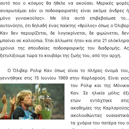
αυτό που ο κόσμος θα ήθελε να ακούσει. Μερικές φορές
αναρωτιέμαι εάν οι ποδοσφαιριστές είναι ακόμα άνδρες ή
μόνο γυναικούλες». Με όλα αυτά επιβεβαίωσε το…
αυτονόητο, ότι δηλαδή ένας παίκτης «θρύλος» όπως ο Όλιβερ
Καν δεν περιορίζεται, δε λογοκρίνεται, δε φιμώνεται, δεν
μπαίνει σε καλούπια. Έτσι άλλωστε ήταν και στα 21 ολόκληρα
χρόνια της σπουδαίας ποδοσφαιρικής του διαδρομής. Ας
ξετυλίξουμε τώρα το κουβάρι της ζωής του, από την αρχή.
Ο Όλιβερ Ρολφ Καν όπως είναι το πλήρες όνομά του,
γεννήθηκε στις 15 Ιουνίου 1969 στην Καρλσρούη.
Είναι γιος
του Ρολφ και της Μόνικα
Καν. Σε ηλικία μόλις έξι
ετών εντάχτηκε στις
ακαδημίες της Καρλσρούης
ακολουθώντας ουσιαστικά
τα χνάρια του πατέρα του ο