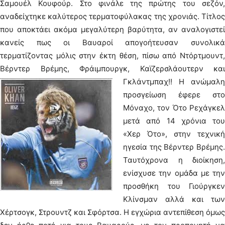
Σαμουέλ Κουφούρ. Στο φινάλε της πρώτης του σεζόν,
αναδείχτηκε καλύτερος τερματοφύλακας της χρονιάς. Τίτλος
που αποκτάει ακόμα μεγαλύτερη βαρύτητα, αν αναλογιστεί
κανείς πως οι Βαυαροί απογοήτευσαν συνολικά
τερματίζοντας μόλις στην έκτη θέση, πίσω από Ντόρτμουντ,
Βέρντερ Βρέμης, Φράιμπουργκ, Καϊζερσλάουτερν και
Γκλάντμπαχ!!
Η ανώμαλη
προσγείωση έφερε στο
Μόναχο, τον Ότο Ρεχάγκελ
μετά από 14 χρόνια του
«Χερ Ότο», στην τεχνική
ηγεσία της Βέρντερ Βρέμης.
Ταυτόχρονα η διοίκηση,
ενίσχυσε την ομάδα με την
προσθήκη του Γιούργκεν
Κλίνσμαν αλλά και των
Χέρτσογκ, Στρουντζ και Σφόρτσα. Η εγχώρια αντεπίθεση όμως