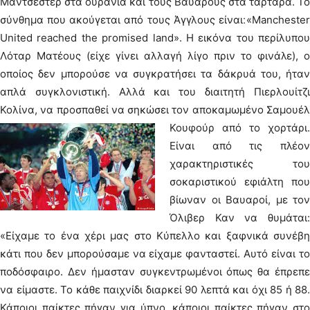
Μάντσεστερ στα ουράνια και τους Βαυαρούς στα τάρταρα. Το
σύνθημα που ακούγεται από τους Άγγλους είναι׃ «Manchester
United reached the promised land». Η εικόνα του περίλυπου
Λόταρ Ματέους (είχε γίνει αλλαγή λίγο πριν το φινάλε), ο
οποίος δεν μπορούσε να συγκρατήσει τα δάκρυά του, ήταν
απλά συγκλονιστική. Αλλά και του διαιτητή Πιερλουίτζι
Κολίνα, να προσπαθεί να σηκώσει τον αποκαμωμένο Σαμουέλ
Κουφούρ από το χορτάρι.
Είναι από τις πλέον
χαρακτηριστικές του
σοκαριστικού εφιάλτη που
βίωναν οι Βαυαροί, με τον
Όλιβερ Καν να θυμάται:
«Είχαμε το ένα χέρι μας στο Κύπελλο και ξαφνικά συνέβη
κάτι που δεν μπορούσαμε να είχαμε φανταστεί. Αυτό είναι το
ποδόσφαιρο. Δεν ήμασταν συγκεντρωμένοι όπως θα έπρεπε
να είμαστε. Το κάθε παιχνίδι διαρκεί 90 λεπτά και όχι 85 ή 88.
Κάποιοι παίκτες πήγαν για ύπνο, κάποιοι παίκτες πήγαν στο