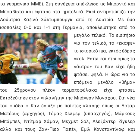
τα γερμανικά ΜΜΕ). Στη συνέχεια απέκλεισε τις Μπορντό και
Μποαβίστα και έφτασε στα ημιτελικά. Εκεί αντιμετώπιζε την
Αούστρια Καζινό Σάλτσμπουργκ από τη Αυστρία. Με δύο
ισοπαλίες 0-0 και 1-1 στη Γερμανία, αποκλείστηκε από το
μεγάλο τελικό.
Το εισιτήρι
για τον τελικό, το «έκαψε»
το ιστορικό πια, εκτός έδρας
γκολ. Έστω και έτσι όμως το
«άστρο» του Καν είχε ήδη
φτάσει ψηλά. Η ώρα για το
επόμενο μεγάλο «βήμα»
του 25χρονου πλέον τερματοφύλακα είχε φτάσει.
Εκτοξεύτηκε στον «πλανήτη» της Μπάγερν Μονάχου. Στη νέα
του ομάδα ο Καν έσμιξε με παίκτες κλάσης όπως οι Λόταρ
Ματέους (αρχηγός), Τόμας Χέλμερ (υπαρχηγός), Μάρκους
Μπάμπελ, Ντίτμαρ Χάμαν, Μεχμέτ Σολ, Αλεξάντερ Ζίγκλερ
αλλά και τους Ζαν-Πιερ Παπέν, Εμίλ Κονσταντίνοφ και