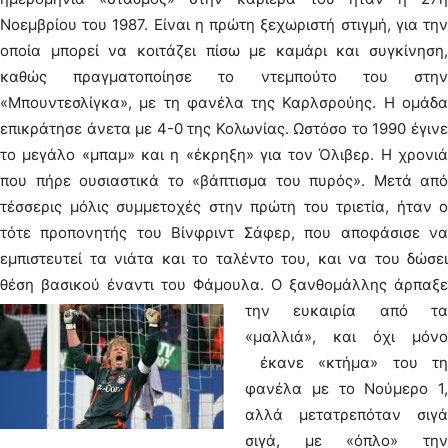
Νοεμβρίου του 1987. Είναι η πρώτη ξεχωριστή στιγμή, για την
οποία μπορεί να κοιτάζει πίσω με καμάρι και συγκίνηση,
καθώς πραγματοποίησε το ντεμπούτο του στην
«Μπουντεσλίγκα», με τη φανέλα της Καρλσρούης. Η ομάδα
επικράτησε άνετα με 4-0 της Κολωνίας. Ωστόσο το 1990 έγινε
το μεγάλο «μπαμ» και η «έκρηξη» για τον Όλιβερ. Η χρονιά
που πήρε ουσιαστικά το «βάπτισμα του πυρός». Μετά από
τέσσερις μόλις συμμετοχές στην πρώτη του τριετία, ήταν ο
τότε προπονητής του Βίνφριντ Σάφερ, που αποφάσισε να
εμπιστευτεί τα νιάτα και το ταλέντο του, και να του δώσει
θέση βασικού έναντι του Φάμουλα.
Ο ξανθομάλλης άρπαξε
την ευκαιρία από τα
«μαλλιά», και όχι μόνο
έκανε «κτήμα» του τη
φανέλα με το Νούμερο 1,
αλλά μετατρεπόταν σιγά
σιγά, με «όπλο» την