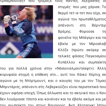
«μπαμπούλας» που τρόμαζε τους πάντες.
Αξέχαστες ο
στιγμές που μας χάρισε. Το
θερμό τετ-α-τετ που είχε, σε
αγώνα του πρωταθλήματος
απέναντι στη Βέρντερ
Βρέμης. Φορούσε τη
φανέλα της Μπάγερν και τα
έβαλε με τον Μίροσλαβ
Κλόζε (πρώτο σκόρερ σε
τελικές φάσεις Παγκοσμίου
Κυπέλλου και συμπαίκτη
του για πολλά χρόνια στην «Νάσιοναλμαντσαφτ»). Άλλη
κορυφαία στιγμή η επίθεση στο… αυτί του Χάικο Χέρλιχ σε
αγώνα με τη Ντόρτμουντ, και ο καυγάς του με τον Τόμας
Μπρντάριτς, απέναντι στη Λεβερκούζεν είναι περιστατικά που
έχουν αφήσει εποχή. Όπως άλλωστε και το σκηνικό που ο Καν
δεν λογάριασε τίποτα και κανέναν και τα έβαλε ακόμα και με
τον συμπαίκτη του στους Βαυαρούς, Άντι Χέρτσογκ! Ήταν