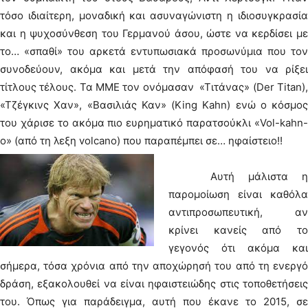
τόσο ιδιαίτερη, μοναδική και ασυναγώνιστη η ιδιοσυγκρασία
και η ψυχοσύνθεση του Γερμανού άσου, ώστε να κερδίσει με
το… «σπαθί» του αρκετά εντυπωσιακά προσωνύμια που τον
συνοδεύουν, ακόμα και μετά την απόφασή του να ρίξει
τίτλους τέλους. Τα ΜΜΕ τον ονόμασαν «Τιτάνας» (Der Titan),
«Τζέγκινς Χαν», «Βασιλιάς Καν» (King Kahn) ενώ ο κόσμος
του χάρισε το ακόμα πιο ευρηματικό παρατσούκλι «Vol-kahn-
o» (από τη λεξη volcano) που παραπέμπει σε… ηφαίστειο!!
Αυτή μάλιστα η
παρομοίωση είναι καθόλα
αντιπροσωπευτική, αν
κρίνει κανείς από το
γεγονός ότι ακόμα και
σήμερα, τόσα χρόνια από την αποχώρησή του από τη ενεργό
δράση, εξακολουθεί να είναι ηφαιστειώδης στις τοποθετήσεις
του. Όπως για παράδειγμα, αυτή που έκανε το 2015, σε