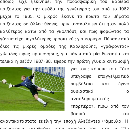
οποίος είχε ξεκινήσει την ποδοσφαιρική του καριέρα
παίζοντας για την ομάδα της γενέτειράς του από το 1962
μέχρι το 1965. Ο μικρός έκανε τα πρώτα του βήματα
παίζοντας σε άλλες θέσεις, πριν ανακαλύψει ότι ήταν πολύ
καλύτερος κάτω από τα γκολπόστ, και πως φορώντας τα
γάντια είχε μεγαλύτερες προοπτικές για καριέρα. Πέρασε από
όλες τις μικρές ομάδες της Καρλσρούης, «γράφοντας»
χιλιάδες ώρες προπόνησης, για πάνω από μία δεκαετία και
τελικά η σεζόν 1987-88, έφερε την πρώτη γλυκιά ανταμοιβή
για τους κόπους του.
Τότε
υπέγραψε επαγγελματικό
συμβόλαιο και έγινε
ουσιαστικά ο
αναπληρωματικός
«πορτιέρο», πίσω από τον
βασικό και
αναντικατάστατο εκείνη την εποχή Αλεξάντερ Φάμουλα. Η
ημερομηνία «σταθμός» στην καριέρα του ήταν η 27η