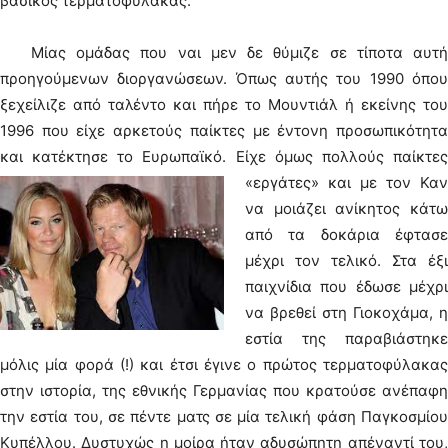
βασικός τερματοφύλακας.
Μίας ομάδας που ναι μεν δε θύμιζε σε τίποτα αυτή
προηγούμενων διοργανώσεων. Όπως αυτής του 1990 όπου
ξεχείλιζε από ταλέντο και πήρε το Μουντιάλ ή εκείνης του
1996 που είχε αρκετούς παίκτες με έντονη προσωπικότητα
και κατέκτησε το Ευρωπαϊκό.
Είχε όμως πολλούς παίκτε
«εργάτες» και με τον Καν
να μοιάζει ανίκητος κάτω
από τα δοκάρια έφτασε
μέχρι τον τελικό. Στα έξι
παιχνίδια που έδωσε μέχρι
να βρεθεί στη Γιοκοχάμα, η
εστία της παραβιάστηκε
μόλις μία φορά (!) και έτσι έγινε ο πρώτος τερματοφύλακας
στην ιστορία, της εθνικής Γερμανίας που κρατούσε ανέπαφη
την εστία του, σε πέντε ματς σε μία τελική φάση Παγκοσμίου
Κυπέλλου. Δυστυχώς η μοίρα ήταν αδυσώπητη απέναντί του,