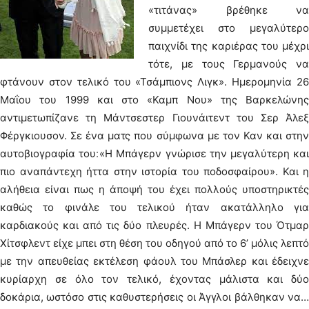
«τιτάνας» βρέθηκε να
συμμετέχει στο μεγαλύτερο
παιχνίδι της καριέρας του μέχρι
τότε, με τους Γερμανούς να
φτάνουν στον τελικό του «Τσάμπιονς Λιγκ». Ημερομηνία 26
Μαΐου του 1999 και στο «Καμπ Νου» της Βαρκελώνης
αντιμετωπίζανε τη Μάντσεστερ Γιουνάιτεντ του Σερ Άλεξ
Φέργκιουσον. Σε ένα ματς που σύμφωνα με τον Καν και στην
αυτοβιογραφία του׃ «Η Μπάγερν γνώρισε την μεγαλύτερη και
πιο αναπάντεχη ήττα στην ιστορία του ποδοσφαίρου». Και η
αλήθεια είναι πως η άποψή του έχει πολλούς υποστηρικτές
καθώς το φινάλε του τελικού ήταν ακατάλληλο για
καρδιακούς και από τις δύο πλευρές. Η Μπάγερν του Ότμαρ
Χίτσφλεντ είχε μπει στη θέση του οδηγού από το 6’ μόλις λεπτό
με την απευθείας εκτέλεση φάουλ του Μπάσλερ και έδειχνε
κυρίαρχη σε όλο τον τελικό, έχοντας μάλιστα και δύο
δοκάρια, ωστόσο στις καθυστερήσεις οι Άγγλοι βάλθηκαν να…