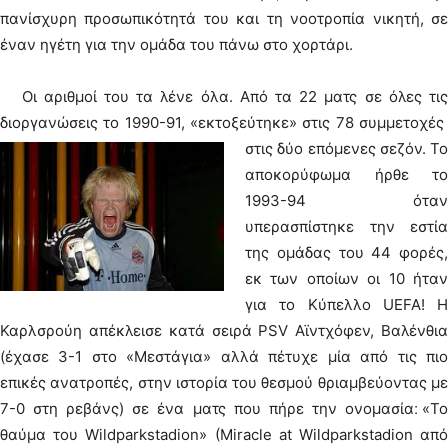
πανίσχυρη προσωπικότητά του και τη νοοτροπία νικητή, σε
έναν ηγέτη για την ομάδα του πάνω στο χορτάρι.
Οι αριθμοί του τα λένε όλα. Από τα 22 ματς σε όλες τις
διοργανώσεις το 1990-91, «εκτοξεύτηκε» στις 78 συμμετοχές
στις δύο επόμενες σεζόν.
Το
αποκορύφωμα ήρθε το
1993-94 όταν
υπερασπίστηκε την εστία
της ομάδας του 44 φορές,
εκ των οποίων οι 10 ήταν
για το Κύπελλο UEFA! Η
Καρλσρούη απέκλεισε κατά σειρά PSV Αϊντχόφεν, Βαλένθια
(έχασε 3-1 στο «Μεστάγια» αλλά πέτυχε μία από τις πιο
επικές ανατροπές, στην ιστορία του θεσμού θριαμβεύοντας με
7-0 στη ρεβάνς) σε ένα ματς που πήρε την ονομασία׃ «Το
θαύμα του Wildparkstadion» (Miracle at Wildparkstadion από