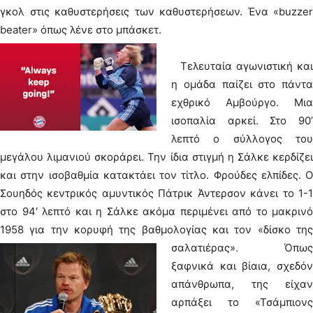
γκολ στις καθυστερήσεις των καθυστερήσεων. Ένα «buzzer
beater» όπως λένε στο μπάσκετ.
Τελευταία αγωνιστική και
η ομάδα παίζει στο πάντα
εχθρικό Αμβούργο. Μια
ισοπαλία αρκεί. Στο 90’
λεπτό ο σύλλογος του
μεγάλου λιμανιού σκοράρει. Την ίδια στιγμή η Σάλκε κερδίζει
και στην ισοβαθμία κατακτάει τον τίτλο. Φρούδες ελπίδες. Ο
Σουηδός κεντρικός αμυντικός Πάτρικ Άντερσον κάνει το 1-1
στο 94′ λεπτό και η Σάλκε ακόμα περιμένει από το μακρινό
1958 για την κορυφή της βαθμολογίας και τον «δίσκο της
σαλατιέρας».
Όπως
ξαφνικά και βίαια, σχεδόν
απάνθρωπα, της είχαν
αρπάξει το «Τσάμπιονς