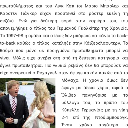
πρωταθλήματος και του Λιγκ Καπ (οι Μάριο Μπάσλερ και
Κάρστεν Γιάνκερ είχαν προστεθεί στο ρόστερ εκείνη τη
σεζόν). Ενώ για δεύτερη φορά στην καριέρα του, του
απονεμήθηκε ο τίτλος του Γερμανού Γκολκίπερ της Χρονιάς.
Το 1997-98 η ομάδα και ο ίδιος δεν μπόρεσε να κάνει το back-
to-back καθώς ο τίτλος κατέληξε στην Κάιζερσλαουτερν. Το
θαύμα που μόνο σε προηγμένα πρωταθλήματα μπορεί να
γίνει. Μόλις είχε ανέβει στη από τη δεύτερη κατηγορία και
έγινε πρωταθλήτρια. Πιο γλυκιά ρεβάνς δεν θα μπορούσε να
είχε ονειρευτεί ο Ρεχάγκελ όταν έφυγε κακήν κακώς από το
Μόναχο.
Η χρονιά όμως δεν
έφυγε με άδεια χέρια, αφού ο
Όλιβερ πανηγύρισε με το
σύλλογο του, το πρώτο του
Κύπελλο Γερμανίας με τη νίκη
2-1 επί της Ντούισμπουργκ.
Έναν χρόνο αργότερα ο