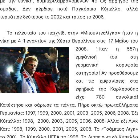
με την εθνική, συμπεριλαμβανομένων 49 ως αρχηγός της
ομάδας. Δεν κέρδισε ποτέ Παγκόσμιο Κύπελλο, αλλά
τερμάτισε δεύτερος το 2002 και τρίτος το 2006.
Το τελευταίο του παιχνίδι στην «Μπουντεσλίγκα» ήταν η
νίκη με 4-1 εναντίον της Χέρτα Βερολίνου στις 17 Μαΐου του
2008.
Ήταν η 557
εμφάνισή του στη
γερμανική κορυφαία
κατηγορία! Αν προσθέσουμε
και τις εμφανίσεις στα
εφηβικά της Καρλσρούης
είχε 780 συνολικά!
Κατέκτησε και σάρωσε τα πάντα. Πήρε οκτώ πρωταθλήματα
Γερμανίας: 1997, 1999, 2000, 2001, 2003, 2005, 2006, 2008. Έξι
Κύπελλα: 1998, 2000, 2003, 2005, 2006, 2008. Άλλα έξι Λιγκ
Καπ: 1998, 1999, 2000, 2001, 2005, 2008. Το «Τσάμπιος Λιγκ»
το 2001. Το Κύπελλο UEFA το 1996. Το Διηπειρωτικό Κύπελλο