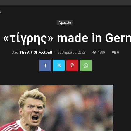
y!
of
Γερμανία
 «τίγρης» made in Ger
Από
The Art Of Football
-
25 Απριλίου, 2022
1899
0
Football