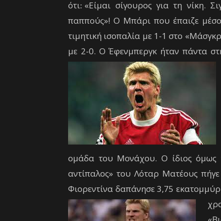
ότι׃ «Είμαι σίγουρος για τη νίκη. Σιγά μη φοβηθώ τον Ντέιβ Μπάρι. Αυτός είναι
παππούς»! Ο Μπάρι που έπαιζε μέσο
τιμητική ισοπαλία με 1-1 στο «Μάσγκ
με 2-0. Ο Έφενμπεργκ ήταν πάντα στ
ομάδα του Μονάχου. Ο ίδιος όμως 
αντίπαλος» του Λόταρ Ματέους πήγε
Φιορεντίνα δαπάνησε 3,75 εκατομμύρι
χρ
«Β