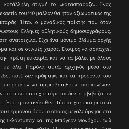
κατάλληλη στιγμή το «κατασπάραζε». Ένας
δεκαετία του ’40 μάλλον θα ήταν αξιωματικός της
ικταράς. Ήταν ο μοναδικός παίκτης που όταν
νωστους Έλληνες αθλητικούς δημοσιογράφους,
στη ανατριχίλα. Είχε ένα μόνιμο βλέμμα οργής
μα και σε στιγμές χαράς.
Έτοιμος να αρπαχτεί
την πρώτη ευκαιρία και να τα βάλει με όλους
ι με όλα. Παρόλα αυτά, αρχηγός μέσα στο
πεδο, ποτέ δεν κρύφτηκε και τα προσόντα του
ν μπορούσαν να αμφισβητηθούν από κανέναν.
νε τα πάντα στο χορτάρι και δεν συμβιβαζόταν
έ. Έτσι ήταν ανέκαθεν. Τέτοια χαρακτηριστικά
του Γερμανού άσου, ο οποίος μεγαλούργησε στα
της Γκλάντμπαχ και της Μπάγερν Μονάχου, ενώ