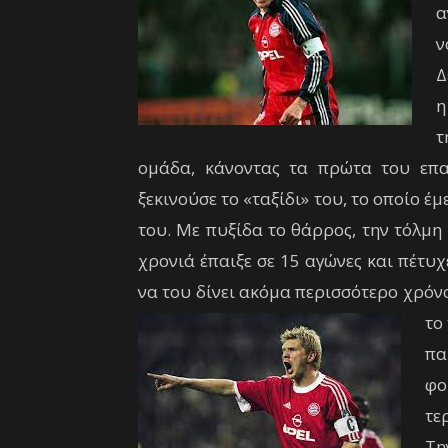
α
ν
Δ
η
τ
ομάδα, κάνοντας τα πρώτα του επα
ξεκινούσε το «ταξίδι» του, το οποίο έ
του. Με πυξίδα το θάρρος, την τόλμη
χρονιά έπαιξε σε 15 αγώνες και πέτυχ
να του δίνει ακόμα περισσότερο χρόν
το
πα
φο
τε
Τη