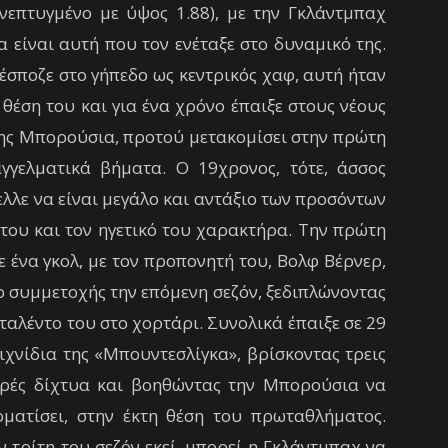
νεπτυγμένο με ύψος 1.88), με την Γκλάντμπαχ
α είναι αυτή που τον ενέταξε στο δυναμικό της.
έσποζε στο γήπεδο ως κεντρικός χαφ, αυτή ήταν
 θέση του και για ένα χρόνο έπαιξε στους νέους
ης Μπορούσια, προτού μετακομίσει στην πρώτη
γγελματικά βήματα. Ο 19χρονος, τότε, άσσος
μελλε να είναι μεγάλο και αντάξιο των προσόντων
 του και τον ηγετικό του χαρακτήρα. Την πρώτη
ε ένα γκολ, με τον προπονητή του, Βολφ Βέρνερ,
ο συμμετοχής την επόμενη σεζόν, ξεδιπλώνοντας
 ταλέντο του στο χορτάρι.
Συνολικά έπαιξε σε 29
ιχνίδια της «Μπουντεσλίγκα», βρίσκοντας τρεις
ρές δίχτυα και βοηθώντας την Μπορούσια να
ρματίσει, στην έκτη θέση του πρωταθλήματος.
ν τρίτη του σεζόν εκεί, μπορεί η Γκλάντμπαχ να