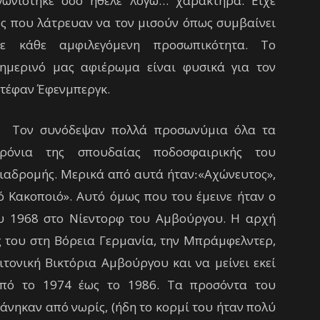
αγωνίστηκε όσο ήθελε λόγω… χαρακτήρα. Είχε
ς που λάτρευαν να τον μισούν όπως συμβαίνει
ε κάθε αμφιλεγόμενη προσωπικότητα.
Το
ημερινό μας αφιέρωμα είναι φυσικά για τον
τέφαν Έφενμπεργκ.
ον συνόδεψαν πολλά προσωνύμια όλα τα
ρόνια της σπουδαίας ποδοσφαιρικής του
ιαδρομής. Μερικά από αυτά ήταν׃ «Αχώνευτος»,
ό Κακοποιό». Αυτό όμως που του έμεινε ήταν ο
του 1968 στο Νίεντορφ του Αμβούργου. Η αρχή
ς του στη Βόρεια Γερμανία, την Μπράμφελντερ,
ειτονική Βικτόρια Αμβούργου και να μείνει εκεί
πό το 1974 έως το 1986.
Τα προσόντα του
άνηκαν από νωρίς, (ήδη το κορμί του ήταν πολύ