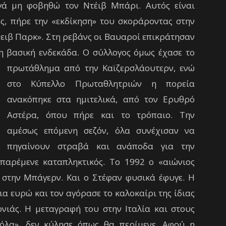
ς, πήρε την «εκδίκηση» του σκοράροντας στην
ρειβ Παρκ». Στη ρεβάνς οι Βαυαροί επικράτησαν
η βασική ενδεκάδα.
Ο σύλλογος όμως έχασε το
πρωτάθλημα από την Καϊζερσλάουτερν, ενώ
στο Κύπελλο Πρωταθλητριών η πορεία
ανακόπηκε στα ημιτελικά, από τον Ερυθρό
Αστέρα, όπου πήρε και το τρόπαιο. Την
αμέσως επόμενη σεζόν, όλα συνέχισαν να
πηγαίνουν στραβά και ανάποδα για την
παρέμενε καταπληκτικός. Το 1992 ο «αιώνιος
 στην Μπάγερν. Και ο Στέφαν φυσικά έφυγε. Η
α ευρώ και τον αγόρασε το καλοκαίρι της ίδιας
ονιάς.
Η μεταγραφή του στην Ιταλία και στους
ιόλα», δεν κύλησε όπως θα περίμενε. Αφού η