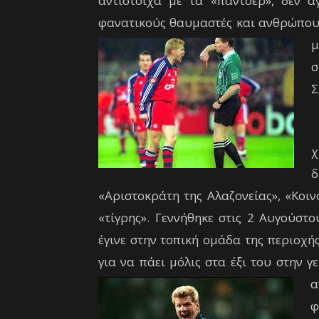
αντίστοιχα με τα «πάντσερ», δεν 
φανατικούς θαυμαστές και ανθρώπου
μ
σ
Σ
Τ
χ
δ
«Αριστοκράτη της Αλαζονείας», «Κοιν
«τίγρης». Γεννήθηκε στις 2 Αυγούσ
έγινε στην τοπική ομάδα της περιοχή
για να πάει μόλις στα έξι του στην γ
α
φ