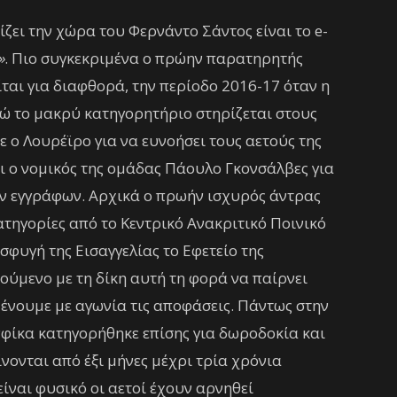
ει την χώρα του Φερνάντο Σάντος είναι το e-
»
. Πιο συγκεκριμένα ο πρώην παρατηρητής
ται για διαφθορά, την περίοδο 2016-17 όταν η
ώ το μακρύ κατηγορητήριο στηρίζεται στους
 ο Λουρέϊρο για να ευνοήσει τους αετούς της
ι ο νομικός της ομάδας Πάουλο Γκονσάλβες για
 εγγράφων. Αρχικά ο πρωήν ισχυρός άντρας
ατηγορίες από το Κεντρικό Ανακριτικό Ποινικό
σφυγή της Εισαγγελίας το Εφετείο της
ούμενο με τη δίκη αυτή τη φορά να παίρνει
μένουμε με αγωνία τις αποφάσεις. Πάντως στην
φίκα κατηγορήθηκε επίσης για δωροδοκία και
νονται από έξι μήνες μέχρι τρία χρόνια
ίναι φυσικό οι αετοί έχουν αρνηθεί