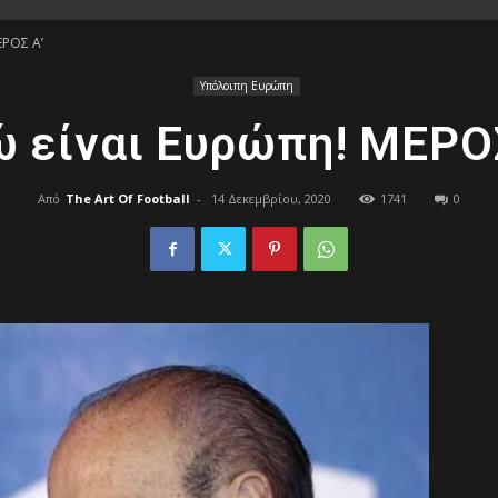
ΕΡΟΣ Α’
of
Υπόλοιπη Ευρώπη
 είναι Ευρώπη! ΜΕΡΟ
Από
The Art Of Football
-
14 Δεκεμβρίου, 2020
1741
0
Football