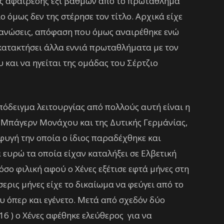
ης αφαίρεσης έξι βαθμών από το πρωτάθλημα
 όμως δεν της στέρησε τον τίτλο. Αρχικά είχε
γανώσεις, απόφαση που όμως αναιρέθηκε ενώ
 κατακτήσει άλλα εννιά πρωταθλήματα με τον
 και να ηγείται της ομάδας του Σέρτζιο
πόδειγμα λειτουργίας από πολλούς αυτή είναι η
ς Μπάγερν Μονάχου και της Δυτικής Γερμάνίας,
φυγή την οποία ο ίδιος παραδέχθηκε και
 ευρώ τα οποία είχαν καταλήξει σε Ελβετική
τόσο φιλική αφού ο Χένες εξέτισε εφτά μήνες στη
ρις μήνες είχε το δικαίωμα να φεύγει από το
υ όπερ και εγένετο. Μετά από σχεδόν δύο
16 ) ο Χένες αφέθηκε ελεύθερος για να