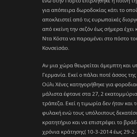
ενώ στην Πόρτο επιβλήθηκε η ποινή τ
για απόπειρα δωροδοκίας κάτι το οποίο
αποκλειστεί από τις ευρωπαϊκές διορ
από εκείνη την σεζόν έως σήμερα έχει
Ντα Κόστα να παραμένει στο πόστο του
Κονσεϊσάο.
Αν μια χώρα θεωρείται άμεμπτη και υ
Γερμανία. Εκεί ο πάλαι ποτέ άσσος τη
Ούλι Χένες κατηγορήθηκε για φοροδια
μάλιστα έφτανε στα 27, 2 εκατομμύρια
τράπεζα. Εκεί η τιμωρία δεν ήταν και 
φυλακή ενώ τους υπόλοιπους δεκατέσσε
κρατητήριο και να επιστρέφει το βράδ
χρόνια κράτησης( 10-3-2014 έως 29-2-